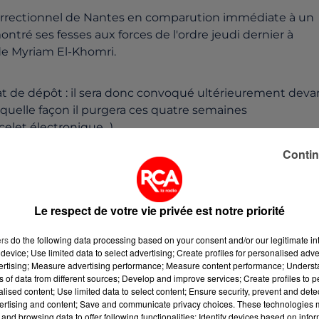
orrectionnel de Nantes en comparution immédiate à un
montré ses fesses aux forces de l'ordre jeudi dernier à
l de Myriam El-Khomri.
ndat de dépôt : il sera donc convoqué ultérieurement deva
 quelle façon il purgera ces quatre semaines
let électronique...).
Contin
tion d'alcool, a en revanche été relaxé pour les délits 
arme à un attroupement en récidive"
. Il niait en effet êtr
ont avait été témoins les fonctionnaires, et estimait avoi
Le respect de votre vie privée est notre priorité
ers
do the following data processing based on your consent and/or our legitimate int
device; Use limited data to select advertising; Create profiles for personalised adver
ttaqués par des gaz lacrymogènes... J'ai dû protéger m
vertising; Measure advertising performance; Measure content performance; Unders
ce.
"On était venus manifester en tant que citoyens, pou
ns of data from different sources; Develop and improve services; Create profiles to 
alised content; Use limited data to select content; Ensure security, prevent and detect
ertising and content; Save and communicate privacy choices. These technologies
and browsing data to offer following functionalities: Identify devices based on infor