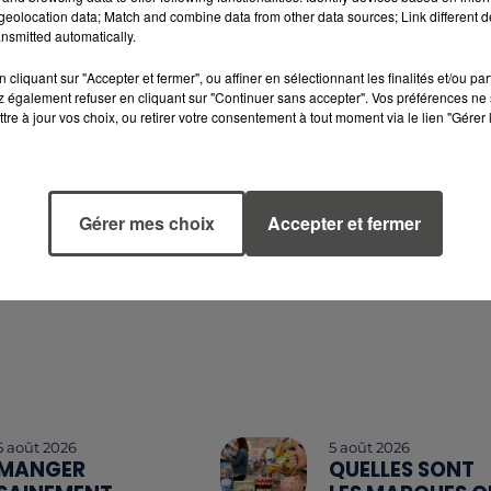
eolocation data; Match and combine data from other data sources; Link different de
ard sur son visage non pas pour cacher son identité, mais
nsmitted automatically.
es"
./GF et OS (PressPepper)
cliquant sur "Accepter et fermer", ou affiner en sélectionnant les finalités et/ou pa
 également refuser en cliquant sur "Continuer sans accepter". Vos préférences ne 
tre à jour vos choix, ou retirer votre consentement à tout moment via le lien "Gérer 
Gérer mes choix
Accepter et fermer
5 août 2026
5 août 2026
MANGER
QUELLES SONT