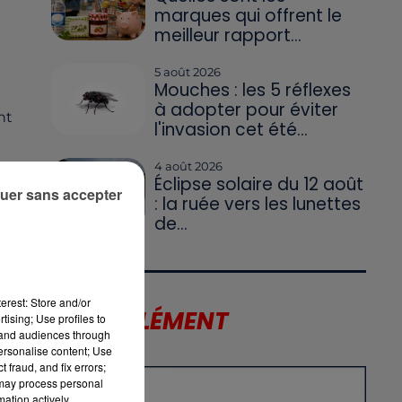
marques qui offrent le
meilleur rapport...
5 août 2026
Mouches : les 5 réflexes
à adopter pour éviter
nt
l'invasion cet été...
4 août 2026
Éclipse solaire du 12 août
uer sans accepter
: la ruée vers les lunettes
de
de...
e
r
erest: Store and/or
LE SUPPLÉMENT
tising; Use profiles to
a
tand audiences through
r
personalise content; Use
 fraud, and fix errors;
 may process personal
mation actively