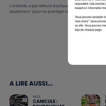
requested; Use precise g
L'individu a par ailleurs expliqué avoir mis un foul
based on information tra
seulement
"pour se protéger des gaz lacrymogèn
Vous pouvez accepter en 
mes choix". Vous pouvez
ce site. Vous pouvez met
bas de chaque page.
A LIRE AUSSI...
8h23
CANICULE :