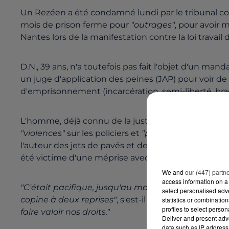
Un Rezéen a été condamné lundi par le tribunal c
mois de prison ferme pour
"outrages"
, pour avoir 
Nantes lors de la manifestation contre la loi travai
D.N., 39 ans, n'a toutefois pas fait l'objet d'un ma
un juge d'application des peines (JAP) pour voir de
d'emprisonnement (incarcération, semi-liberté, brace
L'homme, déjà connu de la justice pour sa consomma
"violences"
sur les policiers et
"participation avec 
l'auteur des jets de pavés et de canettes de bière d
été victime d'une méprise avec un autre individu.
We and
our (447) partn
access information on a 
"C'était pacifique, jusqu'au moment où on a été a
select personalised ad
copine à deux reprises"
, s'est-il défendu à l'audien
statistics or combinatio
profiles to select person
faire valoir nos droits."
Deliver and present adv
data such as IP address 