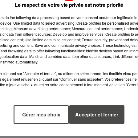
Le respect de votre vie privée est notre priorité
ers
do the following data processing based on your consent and/or our legitimate int
device; Use limited data to select advertising; Create profiles for personalised adver
vertising; Measure advertising performance; Measure content performance; Unders
ns of data from different sources; Develop and improve services; Create profiles to 
alised content; Use limited data to select content; Ensure security, prevent and detect
ertising and content; Save and communicate privacy choices. These technologies
and browsing data to offer following functionalities: Identify devices based on infor
eolocation data; Match and combine data from other data sources; Link different de
nsmitted automatically.
cliquant sur "Accepter et fermer", ou affiner en sélectionnant les finalités et/ou pa
 également refuser en cliquant sur "Continuer sans accepter". Vos préférences ne 
tre à jour vos choix, ou retirer votre consentement à tout moment via le lien "Gérer 
7 août 2026
6 août 2026
WEEK-END
MÉGOTS ET FEU
ROUGE SUR LES
DE FORÊT : LES
Gérer mes choix
Accepter et fermer
ROUTES : LE
INDUSTRIELS DU
GRAND OUEST SE
TABAC BIENTÔ
PRÉPARE À UN...
TAXÉS...