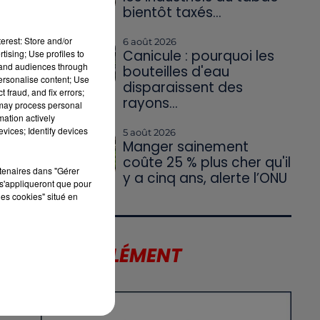
bientôt taxés...
erest: Store and/or
6 août 2026
Canicule : pourquoi les
tising; Use profiles to
tand audiences through
bouteilles d'eau
personalise content; Use
disparaissent des
 fraud, and fix errors;
rayons...
 may process personal
mation actively
vices; Identify devices
5 août 2026
Manger sainement
coûte 25 % plus cher qu'il
rtenaires dans "Gérer
y a cinq ans, alerte l’ONU
s'appliqueront que pour
les cookies" situé en
X
LE SUPPLÉMENT
T