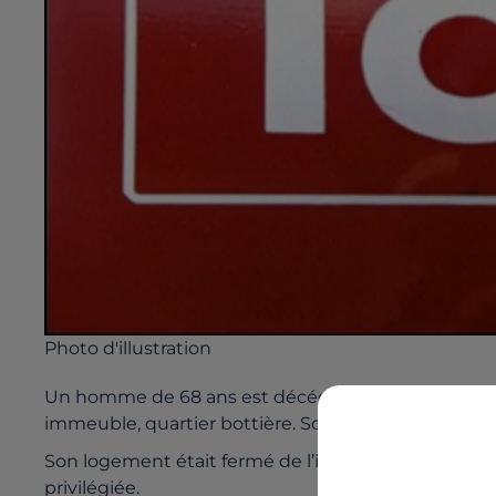
Photo d'illustration
Un homme de 68 ans est décédé mardi 28 mai en 
immeuble, quartier bottière. Son corps a été retro
Son logement était fermé de l’intérieur. Une autop
privilégiée.