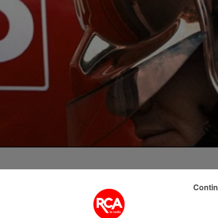
début de journée après être tombé du 3ème étage d’u
Contin
uvé au pied du bâtiment vers 6h30.
sie a été demandée. Pour l'heure, aucune piste n’est