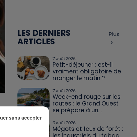
LES DERNIERS
Plus
ARTICLES
7 août 2026
Petit-déjeuner : est-il
vraiment obligatoire de
manger le matin ?
7 août 2026
Week-end rouge sur les
routes : le Grand Ouest
se prépare à un...
n
uer sans accepter
6 août 2026
Mégots et feux de forêt :
les industriels du tabac