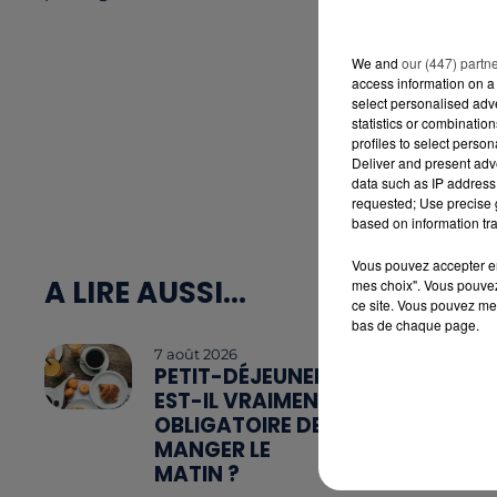
We and
our (447) partn
access information on a 
select personalised ad
statistics or combinatio
profiles to select person
Deliver and present adv
data such as IP address 
requested; Use precise g
based on information tra
Vous pouvez accepter en 
A LIRE AUSSI...
mes choix". Vous pouvez
ce site. Vous pouvez met
bas de chaque page.
7 août 2026
PETIT-DÉJEUNER :
EST-IL VRAIMENT
OBLIGATOIRE DE
MANGER LE
MATIN ?