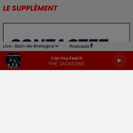
LE SUPPLÉMENT
Live :
Bain-de-Bretagne
Podcasts
Can You Feel It
THE JACKSONS
LA RADIO
INFOS
PODCASTS
RENDEZ-VOUS
PUBLICITÉ