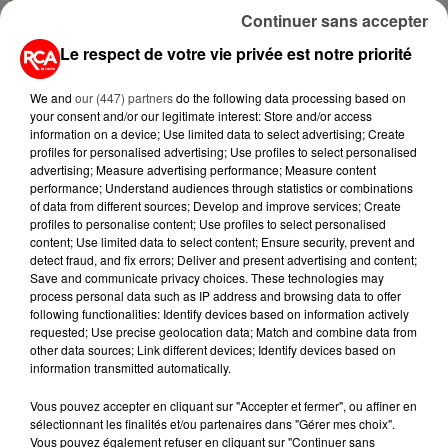
INDUSTRIELS DU TABAC BIENTÔT
Continuer sans accepter
TAXÉS...
Le respect de votre vie privée est notre priorité
6 août 2026
We and
our (447) partners
do the following data processing based on
CANICULE : POURQUOI LES
your consent and/or our legitimate interest: Store and/or access
BOUTEILLES D'EAU
information on a device; Use limited data to select advertising; Create
DISPARAISSENT DES RAYONS...
profiles for personalised advertising; Use profiles to select personalised
advertising; Measure advertising performance; Measure content
performance; Understand audiences through statistics or combinations
5 août 2026
of data from different sources; Develop and improve services; Create
MANGER SAINEMENT COÛTE 25 %
profiles to personalise content; Use profiles to select personalised
PLUS CHER QU'IL Y A CINQ ANS,
content; Use limited data to select content; Ensure security, prevent and
ALERTE L’ONU
detect fraud, and fix errors; Deliver and present advertising and content;
Save and communicate privacy choices. These technologies may
process personal data such as IP address and browsing data to offer
5 août 2026
following functionalities: Identify devices based on information actively
QUELLES SONT LES MARQUES QUI
requested; Use precise geolocation data; Match and combine data from
OFFRENT LE MEILLEUR RAPPORT...
other data sources; Link different devices; Identify devices based on
information transmitted automatically.
Vous pouvez accepter en cliquant sur "Accepter et fermer", ou affiner en
sélectionnant les finalités et/ou partenaires dans "Gérer mes choix".
Vous pouvez également refuser en cliquant sur "Continuer sans