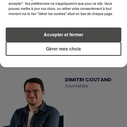
accepter". Vos préférences ne s'appliqueront que pour ce site. Vous
RETROUVEZ TOUTE L'ACTU DE LA RÉGION ET
pouvez mettre à jour vos choix, ou retirer votre consentement à tout
moment via le lien "Gérer les cookies" situé en bas de chaque page.
RECEVEZ LES ALERTES INFOS DE LA RÉDACTION
EN TÉLÉCHARGEANT L'APPLICATION MOBILE
RCA
Accepter et fermer
Gérer mes choix
LA RÉDACTION
Voir toute l'équipe RCA
RCA
DIMITRI COUTAND
Journaliste