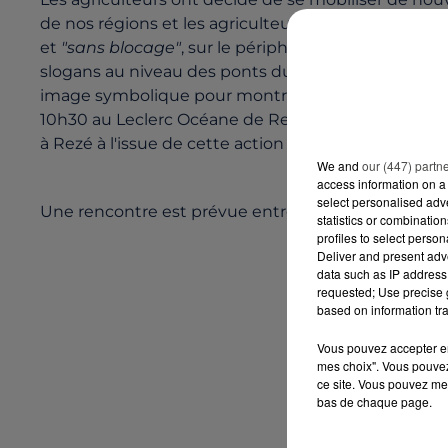
de nos régions et les agriculteurs du Sud Loire et
et
"sans blocage"
, sur le périphérique de Nantes c
slogans au niveau des ponts du périphérique. Le
image symbolique pour montrer que les agriculteurs
10h30 au Leclerc Océane de Rezé. Le mouvement s’a
à Rezé à l'issue de cette action pour faire des grilla
We and
our (447) partn
access information on a 
select personalised ad
Une rencontre est prévue entre les agriculteurs et
statistics or combinatio
profiles to select person
Deliver and present adv
data such as IP address 
requested; Use precise g
based on information tra
Vous pouvez accepter en 
mes choix". Vous pouvez
ce site. Vous pouvez met
bas de chaque page.