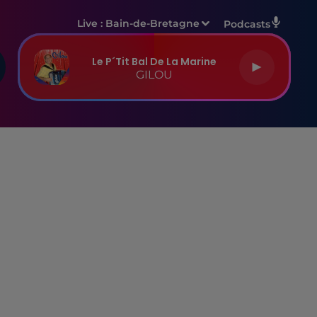
Live :
Bain-de-Bretagne
Podcasts
Le P´tit Bal De La Marine
GILOU