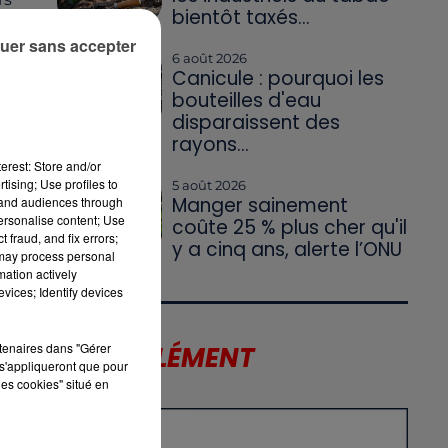
bientôt taxés...
"
uer sans accepter
des
6 août 2026
Canicule : pourquoi les
bouteilles d'eau
disparaissent des
ir
rayons...
erest: Store and/or
tising; Use profiles to
5 août 2026
Manger sainement
tand audiences through
personalise content; Use
coûte 25 % plus cher qu'il
 fraud, and fix errors;
y a cinq ans, alerte l’ONU
 may process personal
mation actively
vices; Identify devices
rtenaires dans "Gérer
LE SUPPLÉMENT
s'appliqueront que pour
les cookies" situé en