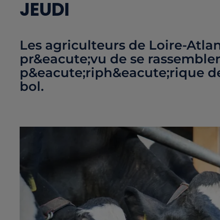
JEUDI
Les agriculteurs de Loire-Atl
pr&eacute;vu de se rassembler 
p&eacute;riph&eacute;rique de
bol.