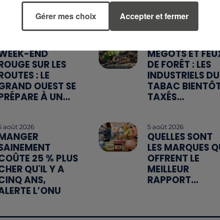
Gérer mes choix
Accepter et fermer
7 août 2026
6 août 2026
WEEK-END
MÉGOTS ET FEU
ROUGE SUR LES
DE FORÊT : LES
ROUTES : LE
INDUSTRIELS DU
GRAND OUEST SE
TABAC BIENTÔ
PRÉPARE À UN...
TAXÉS...
5 août 2026
5 août 2026
MANGER
QUELLES SONT
SAINEMENT
LES MARQUES Q
COÛTE 25 % PLUS
OFFRENT LE
CHER QU'IL Y A
MEILLEUR
CINQ ANS,
RAPPORT...
ALERTE L’ONU