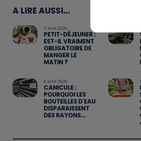
A LIRE AUSSI...
7 août 2026
PETIT-DÉJEUNER :
EST-IL VRAIMENT
OBLIGATOIRE DE
MANGER LE
MATIN ?
6 août 2026
CANICULE :
POURQUOI LES
BOUTEILLES D'EAU
DISPARAISSENT
DES RAYONS...