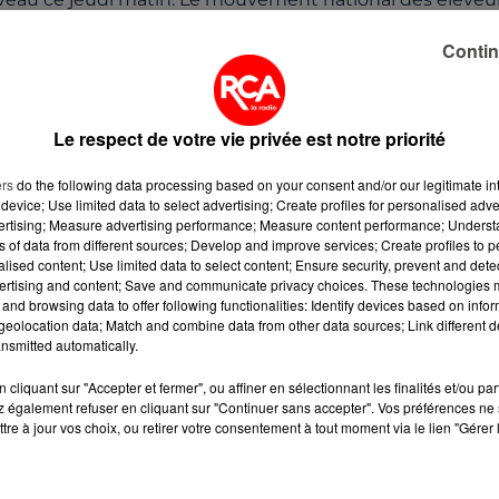
 du Nord de la Vendée organiseront une action
"pacifique
Contin
e jeudi. Ils ont prévu de disposer des épouvantails avec 
s mannequins seront
"pendus"
aux différents ponts. Une
 sont à bout de forces. Le point de départ est fixé à
chèvera vers midi. Les agriculteurs ont prévu de reven
Le respect de votre vie privée est notre priorité
des sur le parking du Leclerc.
ers
do the following data processing based on your consent and/or our legitimate int
device; Use limited data to select advertising; Create profiles for personalised adver
vertising; Measure advertising performance; Measure content performance; Unders
 le patron du Leclerc Océane.
ns of data from different sources; Develop and improve services; Create profiles to 
alised content; Use limited data to select content; Ensure security, prevent and detect
ertising and content; Save and communicate privacy choices. These technologies
and browsing data to offer following functionalities: Identify devices based on infor
eolocation data; Match and combine data from other data sources; Link different de
nsmitted automatically.
cliquant sur "Accepter et fermer", ou affiner en sélectionnant les finalités et/ou pa
 également refuser en cliquant sur "Continuer sans accepter". Vos préférences ne 
tre à jour vos choix, ou retirer votre consentement à tout moment via le lien "Gérer 