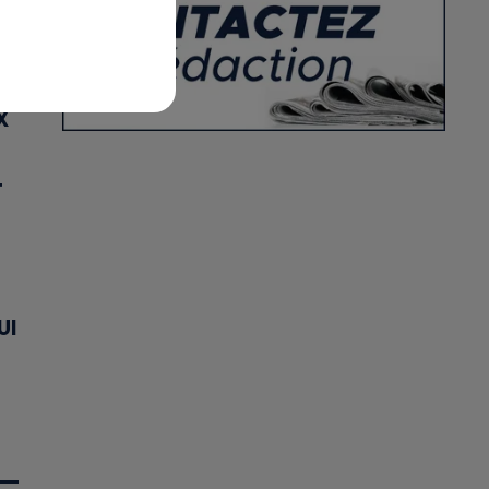
X
T
UI