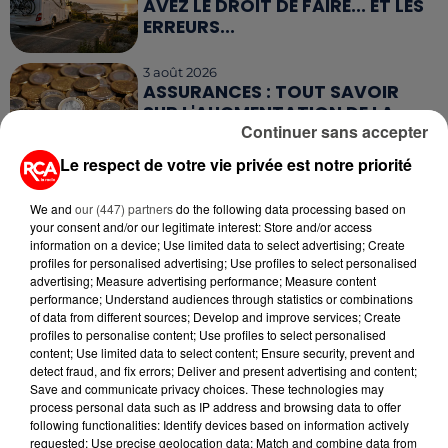
AVEZ LE DROIT DE FAIRE... ET LES
ERREURS...
3 août 2026
ASSURANCES : TOUT SAVOIR
SUR L'AUGMENTATION DE LA «
Continuer sans accepter
TAXE ATTENTAT »...
Le respect de votre vie privée est notre priorité
We and
our (447) partners
do the following data processing based on
your consent and/or our legitimate interest: Store and/or access
information on a device; Use limited data to select advertising; Create
RETROUVEZ TOUTE L'ACTU DE LA RÉGION ET
profiles for personalised advertising; Use profiles to select personalised
RECEVEZ LES ALERTES INFOS DE LA RÉDACTION
advertising; Measure advertising performance; Measure content
EN TÉLÉCHARGEANT L'APPLICATION MOBILE
performance; Understand audiences through statistics or combinations
RCA
of data from different sources; Develop and improve services; Create
profiles to personalise content; Use profiles to select personalised
content; Use limited data to select content; Ensure security, prevent and
detect fraud, and fix errors; Deliver and present advertising and content;
Save and communicate privacy choices. These technologies may
process personal data such as IP address and browsing data to offer
LA RÉDACTION
Voir toute l'équipe RCA
following functionalities: Identify devices based on information actively
RCA
requested; Use precise geolocation data; Match and combine data from