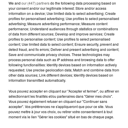
We and
our (447) partners
do the following data processing based on
5 août 2026
your consent and/or our legitimate interest: Store and/or access
MANGER SAINEMENT COÛTE 25 %
information on a device; Use limited data to select advertising; Create
PLUS CHER QU'IL Y A CINQ ANS,
profiles for personalised advertising; Use profiles to select personalised
ALERTE L’ONU
advertising; Measure advertising performance; Measure content
performance; Understand audiences through statistics or combinations
of data from different sources; Develop and improve services; Create
5 août 2026
profiles to personalise content; Use profiles to select personalised
QUELLES SONT LES MARQUES QUI
content; Use limited data to select content; Ensure security, prevent and
OFFRENT LE MEILLEUR RAPPORT...
detect fraud, and fix errors; Deliver and present advertising and content;
Save and communicate privacy choices. These technologies may
process personal data such as IP address and browsing data to offer
following functionalities: Identify devices based on information actively
requested; Use precise geolocation data; Match and combine data from
other data sources; Link different devices; Identify devices based on
information transmitted automatically.
RETROUVEZ TOUTE L'ACTU DE LA RÉGION ET
Vous pouvez accepter en cliquant sur "Accepter et fermer", ou affiner en
RECEVEZ LES ALERTES INFOS DE LA RÉDACTION
sélectionnant les finalités et/ou partenaires dans "Gérer mes choix".
EN TÉLÉCHARGEANT L'APPLICATION MOBILE
Vous pouvez également refuser en cliquant sur "Continuer sans
RCA
accepter". Vos préférences ne s'appliqueront que pour ce site. Vous
pouvez mettre à jour vos choix, ou retirer votre consentement à tout
moment via le lien "Gérer les cookies" situé en bas de chaque page.