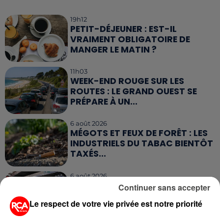
19h12
PETIT-DÉJEUNER : EST-IL
VRAIMENT OBLIGATOIRE DE
MANGER LE MATIN ?
11h03
WEEK-END ROUGE SUR LES
ROUTES : LE GRAND OUEST SE
PRÉPARE À UN...
6 août 2026
MÉGOTS ET FEUX DE FORÊT : LES
INDUSTRIELS DU TABAC BIENTÔT
TAXÉS...
6 août 2026
CANICULE : POURQUOI LES
Continuer sans accepter
BOUTEILLES D'EAU
Le respect de votre vie privée est notre priorité
DISPARAISSENT DES RAYONS...