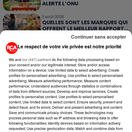
ALERTE L’ONU
5 août 2026
QUELLES SONT LES MARQUES QUI
OFFRENT LE MEILLEUR RAPPORT...
Continuer sans accepter
Le respect de votre vie privée est notre priorité
We and
our (447) partners
do the following data processing based on
your consent and/or our legitimate interest: Store and/or access
RETROUVEZ TOUTE L'ACTU DE LA RÉGION ET
information on a device; Use limited data to select advertising; Create
RECEVEZ LES ALERTES INFOS DE LA RÉDACTION
profiles for personalised advertising; Use profiles to select personalised
advertising; Measure advertising performance; Measure content
EN TÉLÉCHARGEANT L'APPLICATION MOBILE
performance; Understand audiences through statistics or combinations
RCA
of data from different sources; Develop and improve services; Create
profiles to personalise content; Use profiles to select personalised
content; Use limited data to select content; Ensure security, prevent and
detect fraud, and fix errors; Deliver and present advertising and content;
Save and communicate privacy choices. These technologies may
LA RÉDACTION
process personal data such as IP address and browsing data to offer
Voir toute l'équipe RCA
following functionalities: Identify devices based on information actively
RCA
requested; Use precise geolocation data; Match and combine data from