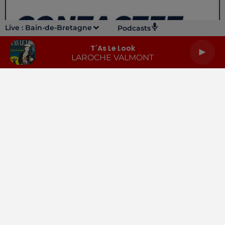
Live :
Bain-de-Bretagne
Podcasts
T´as Le Look
LAROCHE VALMONT
LA RADIO
INFOS
PODCASTS
RENDEZ-VOUS
PUBLICITÉ