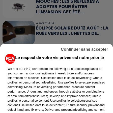
MOUCHES : LES 5 RÉFLEXES À
ADOPTER POUR ÉVITER
L'INVASION CET ÉTÉ...
4 août 2026
ÉCLIPSE SOLAIRE DU 12 AOÛT : LA
RUÉE VERS LES LUNETTES DE...
Continuer sans accepter
4 août 2026
CAMPING-CAR : CE QUE VOUS
Le respect de votre vie privée est notre priorité
AVEZ LE DROIT DE FAIRE... ET LES
ERREURS...
We and
our (447) partners
do the following data processing based on
your consent and/or our legitimate interest: Store and/or access
information on a device; Use limited data to select advertising; Create
profiles for personalised advertising; Use profiles to select personalised
advertising; Measure advertising performance; Measure content
performance; Understand audiences through statistics or combinations
RETROUVEZ TOUTE L'ACTU DE LA RÉGION ET
of data from different sources; Develop and improve services; Create
RECEVEZ LES ALERTES INFOS DE LA RÉDACTION
profiles to personalise content; Use profiles to select personalised
content; Use limited data to select content; Ensure security, prevent and
EN TÉLÉCHARGEANT L'APPLICATION MOBILE
detect fraud, and fix errors; Deliver and present advertising and content;
RCA