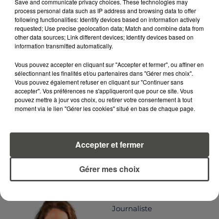
Save and communicate privacy choices. These technologies may
process personal data such as IP address and browsing data to offer
following functionalities: Identify devices based on information actively
requested; Use precise geolocation data; Match and combine data from
other data sources; Link different devices; Identify devices based on
LA RÉDACTION
information transmitted automatically.
Voir toute l'équipe RCA
RCA
Vous pouvez accepter en cliquant sur "Accepter et fermer", ou affiner en
sélectionnant les finalités et/ou partenaires dans "Gérer mes choix".
Vous pouvez également refuser en cliquant sur "Continuer sans
DIMITRI COUTAND
accepter". Vos préférences ne s'appliqueront que pour ce site. Vous
Journaliste
pouvez mettre à jour vos choix, ou retirer votre consentement à tout
moment via le lien "Gérer les cookies" situé en bas de chaque page.
Accepter et fermer
Gérer mes choix
MARGOT DOUÉTIL
Journaliste