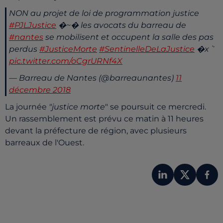
NON au projet de loi de programmation justice
#PJLJustice
�~�️ les avocats du barreau de
#nantes
se mobilisent et occupent la salle des pas
perdus
#JusticeMorte
#SentinelleDeLaJustice
�xܵ
pic.twitter.com/oCgrURNf4X
— Barreau de Nantes (@barreaunantes)
11
décembre 2018
La journée
"justice
morte
" se poursuit ce mercredi.
Un rassemblement est prévu ce matin à 11 heures
devant la préfecture de région, avec plusieurs
barreaux de l'Ouest.