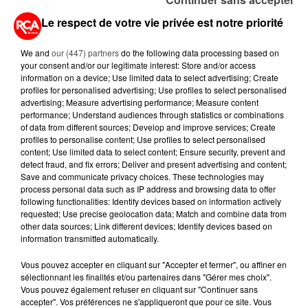
Le respect de votre vie privée est notre priorité
6 août 2026
CANICULE : POURQUOI LES
We and
our (447) partners
do the following data processing based on
BOUTEILLES D'EAU
your consent and/or our legitimate interest: Store and/or access
DISPARAISSENT DES RAYONS...
information on a device; Use limited data to select advertising; Create
profiles for personalised advertising; Use profiles to select personalised
advertising; Measure advertising performance; Measure content
5 août 2026
MANGER SAINEMENT COÛTE 25 %
performance; Understand audiences through statistics or combinations
of data from different sources; Develop and improve services; Create
PLUS CHER QU'IL Y A CINQ ANS,
profiles to personalise content; Use profiles to select personalised
ALERTE L’ONU
content; Use limited data to select content; Ensure security, prevent and
detect fraud, and fix errors; Deliver and present advertising and content;
5 août 2026
Save and communicate privacy choices. These technologies may
QUELLES SONT LES MARQUES QUI
process personal data such as IP address and browsing data to offer
following functionalities: Identify devices based on information actively
OFFRENT LE MEILLEUR RAPPORT...
requested; Use precise geolocation data; Match and combine data from
other data sources; Link different devices; Identify devices based on
information transmitted automatically.
Vous pouvez accepter en cliquant sur "Accepter et fermer", ou affiner en
sélectionnant les finalités et/ou partenaires dans "Gérer mes choix".
Vous pouvez également refuser en cliquant sur "Continuer sans
RETROUVEZ TOUTE L'ACTU DE LA RÉGION ET
accepter". Vos préférences ne s'appliqueront que pour ce site. Vous