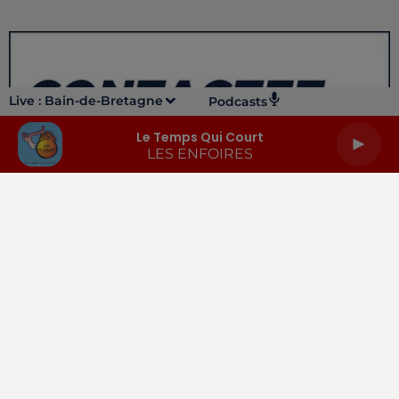
Live :
Bain-de-Bretagne
Podcasts
Le Temps Qui Court
LES ENFOIRES
LA RADIO
INFOS
PODCASTS
RENDEZ-VOUS
PUBLICITÉ