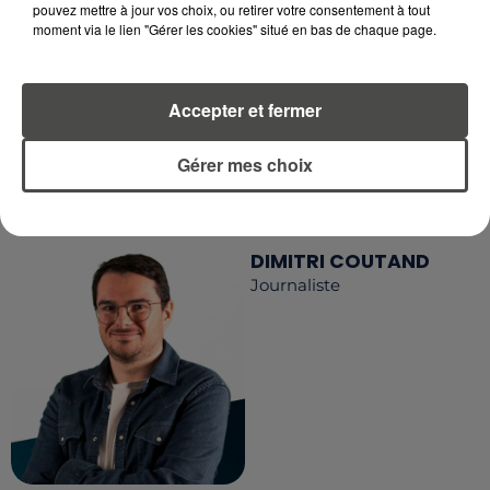
RECEVEZ LES ALERTES INFOS DE LA RÉDACTION
pouvez mettre à jour vos choix, ou retirer votre consentement à tout
moment via le lien "Gérer les cookies" situé en bas de chaque page.
EN TÉLÉCHARGEANT L'APPLICATION MOBILE
RCA
Accepter et fermer
Gérer mes choix
LA RÉDACTION
Voir toute l'équipe RCA
RCA
DIMITRI COUTAND
Journaliste