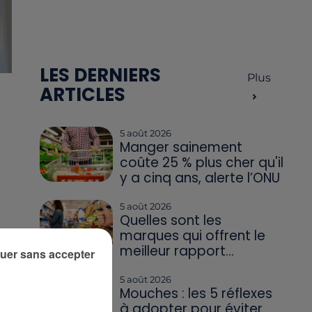
LES DERNIERS
Plus
ARTICLES
5 août 2026
Manger sainement
coûte 25 % plus cher qu'il
y a cinq ans, alerte l’ONU
5 août 2026
Quelles sont les
marques qui offrent le
meilleur rapport...
uer sans accepter
5 août 2026
Mouches : les 5 réflexes
à adopter pour éviter