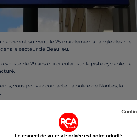
n accident survenu le 25 mai dernier, à l'angle des rue
 dans le secteur de Beaulieu.
ycliste de 29 ans qui circulait sur la piste cyclable. La
acturé.
éments, vous pouvez contacter la police de Nantes, la
.
lus de précision.
Contin
Le respect de votre vie privée est notre priorité