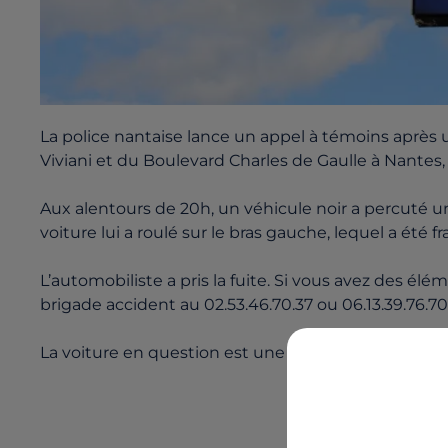
La police nantaise lance un appel à témoins après u
Viviani et du Boulevard Charles de Gaulle à Nantes,
Aux alentours de 20h, un véhicule noir a percuté un c
voiture lui a roulé sur le bras gauche, lequel a été fr
L’automobiliste a pris la fuite. Si vous avez des él
brigade accident au 02.53.46.70.37 ou 06.13.39.76.70
La voiture en question est une berline noire, sans p