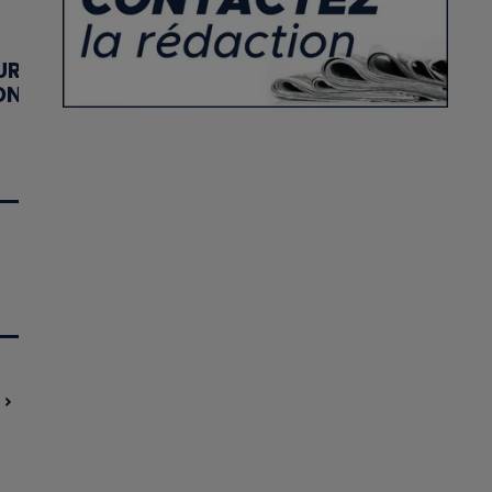
UR
ON