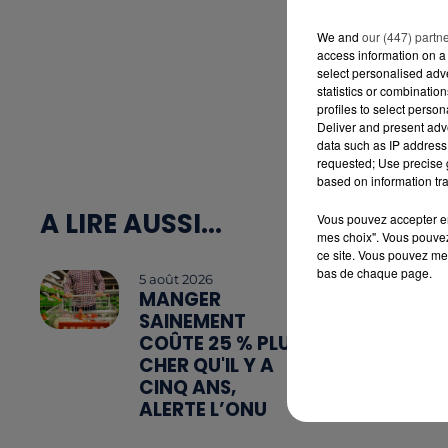
We and
our (447) partn
access information on a 
select personalised ad
statistics or combinatio
profiles to select person
Deliver and present adv
data such as IP address 
requested; Use precise g
based on information tra
A LIRE AUSSI...
Vous pouvez accepter en 
mes choix". Vous pouvez
ce site. Vous pouvez met
bas de chaque page.
5 août 2026
MANGER
SAINEMENT
COÛTE 25 % PLUS
CHER QU'IL Y A
CINQ ANS,
ALERTE L’ONU