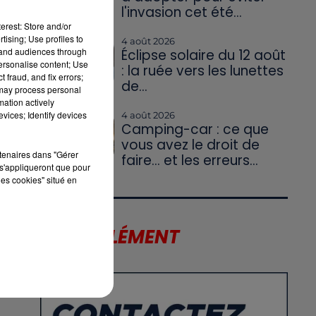
l'invasion cet été...
erest: Store and/or
tising; Use profiles to
4 août 2026
tand audiences through
Éclipse solaire du 12 août
personalise content; Use
: la ruée vers les lunettes
 fraud, and fix errors;
de...
 may process personal
mation actively
vices; Identify devices
4 août 2026
Camping-car : ce que
vous avez le droit de
rtenaires dans "Gérer
faire... et les erreurs...
s'appliqueront que pour
les cookies" situé en
5
LE SUPPLÉMENT