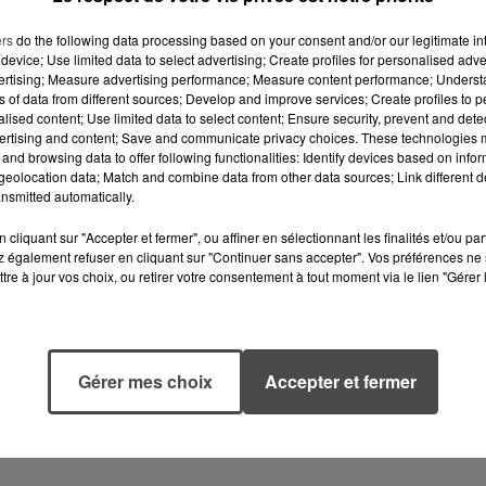
ers
do the following data processing based on your consent and/or our legitimate int
device; Use limited data to select advertising; Create profiles for personalised adver
vertising; Measure advertising performance; Measure content performance; Unders
ns of data from different sources; Develop and improve services; Create profiles to 
alised content; Use limited data to select content; Ensure security, prevent and detect
ertising and content; Save and communicate privacy choices. These technologies
and browsing data to offer following functionalities: Identify devices based on infor
eolocation data; Match and combine data from other data sources; Link different de
nsmitted automatically.
cliquant sur "Accepter et fermer", ou affiner en sélectionnant les finalités et/ou pa
 également refuser en cliquant sur "Continuer sans accepter". Vos préférences ne 
tre à jour vos choix, ou retirer votre consentement à tout moment via le lien "Gérer 
5 août 2026
5 août 2026
QUELLES SONT
MOUCHES : LES 
LES MARQUES QUI
RÉFLEXES À
OFFRENT LE
ADOPTER POUR
Gérer mes choix
Accepter et fermer
MEILLEUR
ÉVITER
RAPPORT...
L'INVASION CET
ÉTÉ...