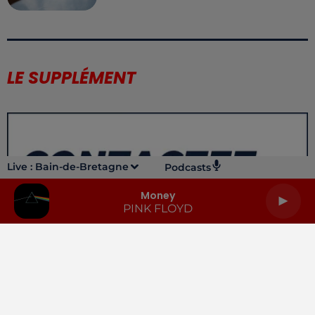
LE SUPPLÉMENT
Live :
Bain-de-Bretagne
Podcasts
Money
PINK FLOYD