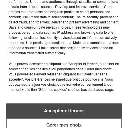
performance; Understand audiences through statistics or combinations
of data from different sources; Develop and improve services; Create
profiles to personalise content; Use profiles to select personalised
content; Use limited data to select content; Ensure security, prevent and
detect fraud, and fix errors; Deliver and present advertising and content;
Save and communicate privacy choices. These technologies may
RETROUVEZ TOUTE L'ACTU DE LA RÉGION ET
process personal data such as IP address and browsing data to offer
RECEVEZ LES ALERTES INFOS DE LA RÉDACTION
following functionalities: Identify devices based on information actively
requested; Use precise geolocation data; Match and combine data from
EN TÉLÉCHARGEANT L'APPLICATION MOBILE
other data sources; Link different devices; Identify devices based on
RCA
information transmitted automatically.
Vous pouvez accepter en cliquant sur "Accepter et fermer", ou affiner en
sélectionnant les finalités et/ou partenaires dans "Gérer mes choix".
Vous pouvez également refuser en cliquant sur "Continuer sans
LA RÉDACTION
accepter". Vos préférences ne s'appliqueront que pour ce site. Vous
Voir toute l'équipe RCA
pouvez mettre à jour vos choix, ou retirer votre consentement à tout
RCA
moment via le lien "Gérer les cookies" situé en bas de chaque page.
DIMITRI COUTAND
Accepter et fermer
Journaliste
Gérer mes choix