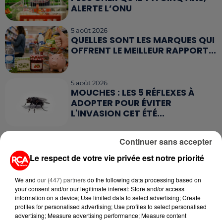
ALERTE L’ONU
5 août 2026
QUELLES SONT LES MARQUES QUI
OFFRENT LE MEILLEUR RAPPORT...
5 août 2026
MOUCHES : LES 5 RÉFLEXES À
ADOPTER POUR ÉVITER
L'INVASION CET ÉTÉ...
4 août 2026
Continuer sans accepter
ÉCLIPSE SOLAIRE DU 12 AOÛT : LA
RUÉE VERS LES LUNETTES DE...
Le respect de votre vie privée est notre priorité
We and
our (447) partners
do the following data processing based on
4 août 2026
your consent and/or our legitimate interest: Store and/or access
CAMPING-CAR : CE QUE VOUS
information on a device; Use limited data to select advertising; Create
profiles for personalised advertising; Use profiles to select personalised
AVEZ LE DROIT DE FAIRE... ET LES
advertising; Measure advertising performance; Measure content
ERREURS...