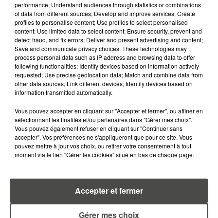
ROUTES : LE GRAND OUEST SE
performance; Understand audiences through statistics or combinations
PRÉPARE À UN...
of data from different sources; Develop and improve services; Create
profiles to personalise content; Use profiles to select personalised
content; Use limited data to select content; Ensure security, prevent and
6 août 2026
detect fraud, and fix errors; Deliver and present advertising and content;
MÉGOTS ET FEUX DE FORÊT : LES
Save and communicate privacy choices. These technologies may
INDUSTRIELS DU TABAC BIENTÔT
process personal data such as IP address and browsing data to offer
TAXÉS...
following functionalities: Identify devices based on information actively
requested; Use precise geolocation data; Match and combine data from
other data sources; Link different devices; Identify devices based on
6 août 2026
information transmitted automatically.
CANICULE : POURQUOI LES
BOUTEILLES D'EAU
Vous pouvez accepter en cliquant sur "Accepter et fermer", ou affiner en
DISPARAISSENT DES RAYONS...
sélectionnant les finalités et/ou partenaires dans "Gérer mes choix".
Vous pouvez également refuser en cliquant sur "Continuer sans
accepter". Vos préférences ne s'appliqueront que pour ce site. Vous
5 août 2026
pouvez mettre à jour vos choix, ou retirer votre consentement à tout
MANGER SAINEMENT COÛTE 25 %
moment via le lien "Gérer les cookies" situé en bas de chaque page.
PLUS CHER QU'IL Y A CINQ ANS,
ALERTE L’ONU
Accepter et fermer
5 août 2026
QUELLES SONT LES MARQUES QUI
OFFRENT LE MEILLEUR RAPPORT...
Gérer mes choix