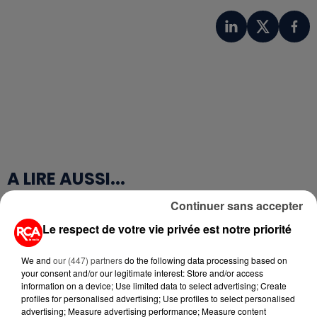
A LIRE AUSSI...
Continuer sans accepter
7 août 2026
Le respect de votre vie privée est notre priorité
PETIT-DÉJEUNER : EST-IL
VRAIMENT OBLIGATOIRE DE
MANGER LE MATIN ?
We and
our (447) partners
do the following data processing based on
your consent and/or our legitimate interest: Store and/or access
information on a device; Use limited data to select advertising; Create
7 août 2026
profiles for personalised advertising; Use profiles to select personalised
WEEK-END ROUGE SUR LES
advertising; Measure advertising performance; Measure content