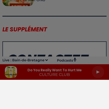
LE SUPPLÉMENT
Live :
Bain-de-Bretagne
Podcasts
Do You Really Want To Hurt Me
CULTURE CLUB