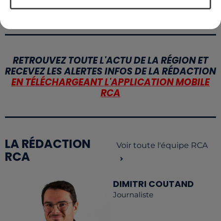
RETROUVEZ TOUTE L'ACTU DE LA RÉGION ET
RECEVEZ LES ALERTES INFOS DE LA RÉDACTION
EN TÉLÉCHARGEANT L'APPLICATION MOBILE
RCA
LA RÉDACTION
Voir toute l'équipe RCA
RCA
DIMITRI COUTAND
Journaliste