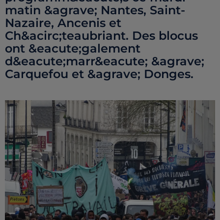
matin &agrave; Nantes, Saint-
Nazaire, Ancenis et
Ch&acirc;teaubriant. Des blocus
ont &eacute;galement
d&eacute;marr&eacute; &agrave;
Carquefou et &agrave; Donges.