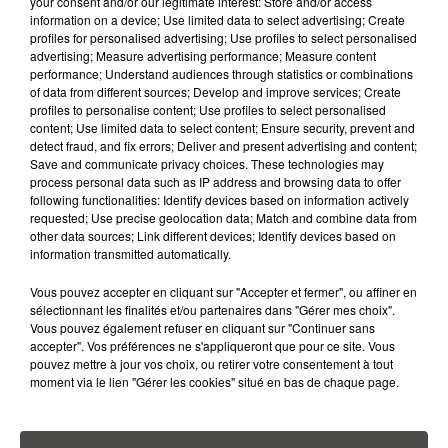
your consent and/or our legitimate interest: Store and/or access
Sur la vitrine brisée de la Caisse d'épargne de la
information on a device; Use limited data to select advertising; Create
profiles for personalised advertising; Use profiles to select personalised
place Graslin a
#nantes
.
#manif
#LoiTravail
advertising; Measure advertising performance; Measure content
pic.twitter.com/pJp5KobreW
performance; Understand audiences through statistics or combinations
of data from different sources; Develop and improve services; Create
— Anne-Hélène Dorison (@AnneHD44)
17 mars 2016
profiles to personalise content; Use profiles to select personalised
content; Use limited data to select content; Ensure security, prevent and
detect fraud, and fix errors; Deliver and present advertising and content;
Save and communicate privacy choices. These technologies may
process personal data such as IP address and browsing data to offer
following functionalities: Identify devices based on information actively
requested; Use precise geolocation data; Match and combine data from
other data sources; Link different devices; Identify devices based on
information transmitted automatically.
Vous pouvez accepter en cliquant sur "Accepter et fermer", ou affiner en
sélectionnant les finalités et/ou partenaires dans "Gérer mes choix".
Vous pouvez également refuser en cliquant sur "Continuer sans
accepter". Vos préférences ne s'appliqueront que pour ce site. Vous
pouvez mettre à jour vos choix, ou retirer votre consentement à tout
A LIRE AUSSI...
moment via le lien "Gérer les cookies" situé en bas de chaque page.
6 août 2026