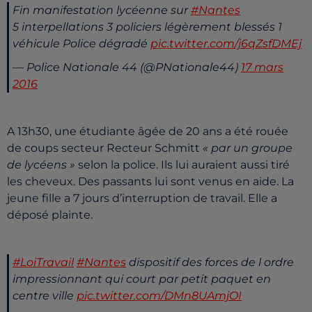
Fin manifestation lycéenne sur
#Nantes
5 interpellations 3 policiers légèrement blessés 1
véhicule Police dégradé
pic.twitter.com/j6qZsfDMEj
— Police Nationale 44 (@PNationale44)
17 mars
2016
A 13h30, une étudiante âgée de 20 ans a été rouée
de coups secteur Recteur Schmitt
« par un groupe
de lycéens »
selon la police. Ils lui auraient aussi tiré
les cheveux. Des passants lui sont venus en aide. La
jeune fille a 7 jours d’interruption de travail. Elle a
déposé plainte.
#LoiTravail
#Nantes
dispositif des forces de l ordre
impressionnant qui court par petit paquet en
centre ville
pic.twitter.com/DMn8UAmjOI