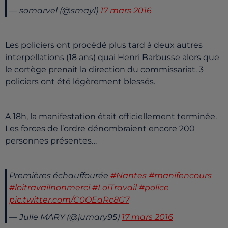
— somarvel (@smayl)
17 mars 2016
Les policiers ont procédé plus tard à deux autres
interpellations (18 ans) quai Henri Barbusse alors que
le cortège prenait la direction du commissariat. 3
policiers ont été légèrement blessés.
A 18h, la manifestation était officiellement terminée.
Les forces de l’ordre dénombraient encore 200
personnes présentes…
Premières échauffourée
#Nantes
#manifencours
#loitravailnonmerci
#LoiTravail
#police
pic.twitter.com/C0OEaRc8G7
— Julie MARY (@jumary95)
17 mars 2016