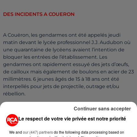
DES INCIDENTS A COUERON
A Couëron, les gendarmes ont été appelés jeudi
matin devant le lycée professionnel J.J. Audubon où
une quarantaine de lycéens avaient l’intention de
bloquer les entrées de l’établissement. Les
gendarmes ont rapidement essuyé des jets d’œufs,
de cailloux mais également de boulons en acier de 23
millimètres. 6 jeunes âgés de 15 à 18 ans ont été
interpellés pour jets de projectile, outrage et/ou
rébellion.
Continuer sans accepter
Les lycéens et étudiants manifesteront à nouveau
Le respect de votre vie privée est notre priorité
jeudi 24 et jeudi 31 mars.
We and
our (447) partners
do the following data processing based on