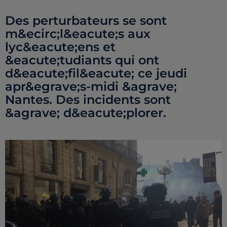
Des perturbateurs se sont
m&ecirc;l&eacute;s aux
lyc&eacute;ens et
&eacute;tudiants qui ont
d&eacute;fil&eacute; ce jeudi
apr&egrave;s-midi &agrave;
Nantes. Des incidents sont
&agrave; d&eacute;plorer.