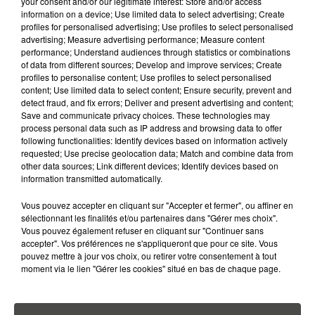
ADOPTER POUR ÉVITER
your consent and/or our legitimate interest: Store and/or access
information on a device; Use limited data to select advertising; Create
L'INVASION CET ÉTÉ...
profiles for personalised advertising; Use profiles to select personalised
advertising; Measure advertising performance; Measure content
4 août 2026
performance; Understand audiences through statistics or combinations
ÉCLIPSE SOLAIRE DU 12 AOÛT : LA
of data from different sources; Develop and improve services; Create
RUÉE VERS LES LUNETTES DE...
profiles to personalise content; Use profiles to select personalised
content; Use limited data to select content; Ensure security, prevent and
detect fraud, and fix errors; Deliver and present advertising and content;
Save and communicate privacy choices. These technologies may
process personal data such as IP address and browsing data to offer
following functionalities: Identify devices based on information actively
requested; Use precise geolocation data; Match and combine data from
other data sources; Link different devices; Identify devices based on
RETROUVEZ TOUTE L'ACTU DE LA RÉGION ET
information transmitted automatically.
RECEVEZ LES ALERTES INFOS DE LA RÉDACTION
EN TÉLÉCHARGEANT L'APPLICATION MOBILE
Vous pouvez accepter en cliquant sur "Accepter et fermer", ou affiner en
sélectionnant les finalités et/ou partenaires dans "Gérer mes choix".
RCA
Vous pouvez également refuser en cliquant sur "Continuer sans
accepter". Vos préférences ne s'appliqueront que pour ce site. Vous
pouvez mettre à jour vos choix, ou retirer votre consentement à tout
moment via le lien "Gérer les cookies" situé en bas de chaque page.
LA RÉDACTION
Voir toute l'équipe RCA
RCA