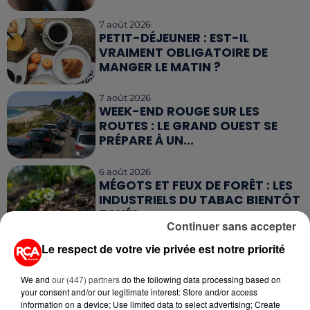
7 août 2026
PETIT-DÉJEUNER : EST-IL
VRAIMENT OBLIGATOIRE DE
MANGER LE MATIN ?
7 août 2026
WEEK-END ROUGE SUR LES
ROUTES : LE GRAND OUEST SE
PRÉPARE À UN...
6 août 2026
MÉGOTS ET FEUX DE FORÊT : LES
INDUSTRIELS DU TABAC BIENTÔT
TAXÉS...
Continuer sans accepter
6 août 2026
Le respect de votre vie privée est notre priorité
CANICULE : POURQUOI LES
BOUTEILLES D'EAU
We and
our (447) partners
do the following data processing based on
DISPARAISSENT DES RAYONS...
your consent and/or our legitimate interest: Store and/or access
information on a device; Use limited data to select advertising; Create