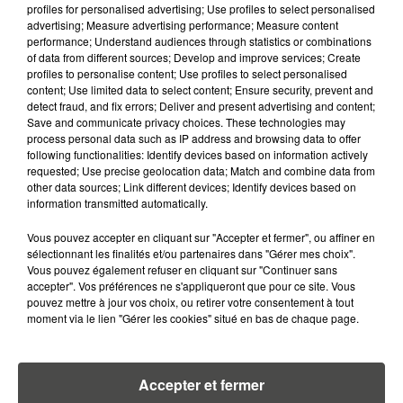
profiles for personalised advertising; Use profiles to select personalised
5 août 2026
advertising; Measure advertising performance; Measure content
MANGER SAINEMENT COÛTE 25 %
performance; Understand audiences through statistics or combinations
PLUS CHER QU'IL Y A CINQ ANS,
of data from different sources; Develop and improve services; Create
ALERTE L’ONU
profiles to personalise content; Use profiles to select personalised
content; Use limited data to select content; Ensure security, prevent and
detect fraud, and fix errors; Deliver and present advertising and content;
Save and communicate privacy choices. These technologies may
process personal data such as IP address and browsing data to offer
following functionalities: Identify devices based on information actively
RETROUVEZ TOUTE L'ACTU DE LA RÉGION ET
requested; Use precise geolocation data; Match and combine data from
other data sources; Link different devices; Identify devices based on
RECEVEZ LES ALERTES INFOS DE LA RÉDACTION
information transmitted automatically.
EN TÉLÉCHARGEANT L'APPLICATION MOBILE
RCA
Vous pouvez accepter en cliquant sur "Accepter et fermer", ou affiner en
sélectionnant les finalités et/ou partenaires dans "Gérer mes choix".
Vous pouvez également refuser en cliquant sur "Continuer sans
accepter". Vos préférences ne s'appliqueront que pour ce site. Vous
pouvez mettre à jour vos choix, ou retirer votre consentement à tout
moment via le lien "Gérer les cookies" situé en bas de chaque page.
LA RÉDACTION
Voir toute l'équipe RCA
RCA
Accepter et fermer
DIMITRI COUTAND