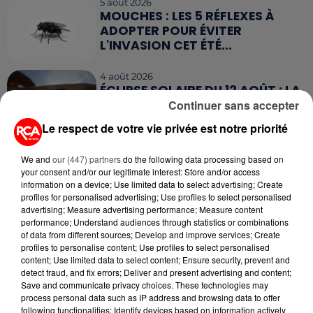
5 août 2026
MOUCHES : LES 5 RÉFLEXES À
ADOPTER POUR ÉVITER
L'INVASION CET ÉTÉ...
4 août 2026
ÉCLIPSE SOLAIRE DU 12 AOÛT : LA
RUÉE VERS LES LUNETTES DE...
Continuer sans accepter
Le respect de votre vie privée est notre priorité
We and
our (447) partners
do the following data processing based on
your consent and/or our legitimate interest: Store and/or access
information on a device; Use limited data to select advertising; Create
profiles for personalised advertising; Use profiles to select personalised
RETROUVEZ TOUTE L'ACTU DE LA RÉGION ET
advertising; Measure advertising performance; Measure content
RECEVEZ LES ALERTES INFOS DE LA RÉDACTION
performance; Understand audiences through statistics or combinations
EN TÉLÉCHARGEANT L'APPLICATION MOBILE
of data from different sources; Develop and improve services; Create
RCA
profiles to personalise content; Use profiles to select personalised
content; Use limited data to select content; Ensure security, prevent and
detect fraud, and fix errors; Deliver and present advertising and content;
Save and communicate privacy choices. These technologies may
process personal data such as IP address and browsing data to offer
following functionalities: Identify devices based on information actively