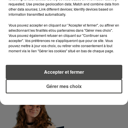
LA RÉDACTION
Voir toute l'équipe RCA
requested; Use precise geolocation data; Match and combine data from
RCA
other data sources; Link different devices; Identify devices based on
information transmitted automatically.
Vous pouvez accepter en cliquant sur "Accepter et fermer", ou affiner en
DIMITRI COUTAND
sélectionnant les finalités et/ou partenaires dans "Gérer mes choix".
Journaliste
Vous pouvez également refuser en cliquant sur "Continuer sans
accepter". Vos préférences ne s'appliqueront que pour ce site. Vous
pouvez mettre à jour vos choix, ou retirer votre consentement à tout
moment via le lien "Gérer les cookies" situé en bas de chaque page.
Accepter et fermer
Gérer mes choix
MARGOT DOUÉTIL
Journaliste