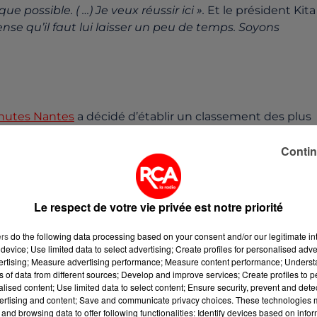
e possible. ( …) Je veux réussir ici ».
Et le président Kita
pense qu’il faut lui laisser un peu de temps. Soyons
nutes Nantes
a décidé d’établir un classement des plus
pe. Et dans ce top 5, le quotidien rappelle la mésaventu
ème
Contin
 en 16
de finale de Coupe de France, une défaite aux
ment, l’humiliation subie face à la TA Rennes, club de DH,
Le respect de votre vie privée est notre priorité
ers
do the following data processing based on your consent and/or our legitimate int
device; Use limited data to select advertising; Create profiles for personalised adver
vertising; Measure advertising performance; Measure content performance; Unders
ns of data from different sources; Develop and improve services; Create profiles to 
alised content; Use limited data to select content; Ensure security, prevent and detect
ertising and content; Save and communicate privacy choices. These technologies
and browsing data to offer following functionalities: Identify devices based on infor