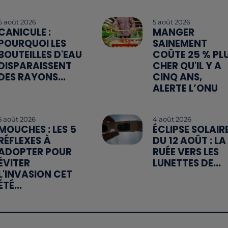
6 août 2026
5 août 2026
CANICULE :
MANGER
POURQUOI LES
SAINEMENT
BOUTEILLES D'EAU
COÛTE 25 % PL
DISPARAISSENT
CHER QU'IL Y A
DES RAYONS...
CINQ ANS,
ALERTE L’ONU
5 août 2026
4 août 2026
MOUCHES : LES 5
ÉCLIPSE SOLAIR
RÉFLEXES À
DU 12 AOÛT : LA
ADOPTER POUR
RUÉE VERS LES
ÉVITER
LUNETTES DE...
L'INVASION CET
ÉTÉ...