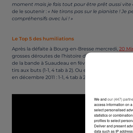
moment mais je fais tout pour être prêt aussi vite qu
de le soutenir :
« Ne tirons pas sur le pianiste ! Je 
compréhensifs avec lui ! »
Le Top 5 des humiliations
Après la défaite à Bourg-en-Bresse mercredi,
20 Mi
grosses déroutes de l’histoire du FC Nantes en Cou
de la bande à Suaudeau en février 1995 à Saint-Leu,
tirs aux buts (1-1, 4 tab à 2). Ou encore, plus récem
en décembre 2011 : 1-1, 4 tab à 2…
We and
our (447) partn
access information on a 
select personalised ad
statistics or combinatio
profiles to select person
Deliver and present adv
data such as IP address 