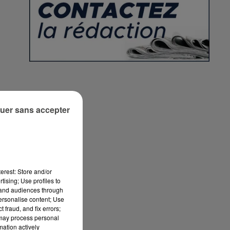
re
uer sans accepter
erest: Store and/or
tising; Use profiles to
tand audiences through
personalise content; Use
 fraud, and fix errors;
 may process personal
mation actively