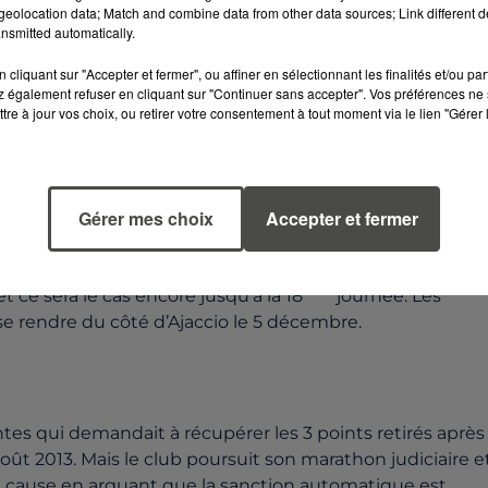
eolocation data; Match and combine data from other data sources; Link different de
nsmitted automatically.
, dont 6 en tant que titulaire (1 but et 1 passe décisive),
cliquant sur "Accepter et fermer", ou affiner en sélectionnant les finalités et/ou pa
ntrat en juin prochain, il a clairement expliqué ce jeudi
 également refuser en cliquant sur "Continuer sans accepter". Vos préférences ne 
 poursuivre au FC Nantes.
« J’ai envie de rester à Nantes.
tre à jour vos choix, ou retirer votre consentement à tout moment via le lien "Gérer 
 et je n’ai encore rien montré. Il y aurait une logique à
Gérer mes choix
Accepter et fermer
re pour éviter un nouvel attentat, les déplacements de
ème
 ce sera le cas encore jusqu’à la 18
journée. Les
se rendre du côté d’Ajaccio le 5 décembre.
ntes qui demandait à récupérer les 3 points retirés après
oût 2013. Mais le club poursuit son marathon judiciaire e
in de cause en arguant que la sanction automatique est