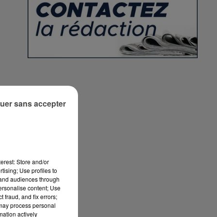
e
uer sans accepter
erest: Store and/or
tising; Use profiles to
tand audiences through
personalise content; Use
 fraud, and fix errors;
 may process personal
mation actively