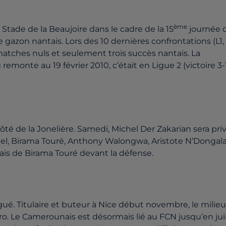
ème
Stade de la Beaujoire dans le cadre de la 15
journée 
 le gazon nantais. Lors des 10 dernières confrontations (L1,
3 matches nuls et seulement trois succès nantais. La
remonte au 19 février 2010, c’était en Ligue 2 (victoire 3-1
ôté de la Jonelière. Samedi, Michel Der Zakarian sera pri
el, Birama Touré, Anthony Walongwa, Aristote N’Dongal
lais de Birama Touré devant la défense.
ué. Titulaire et buteur à Nice début novembre, le milieu
pro. Le Camerounais est désormais lié au FCN jusqu’en ju