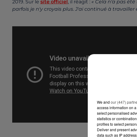
2019. Sur le
site officiel
, il réagit :
« Cela n'a pas été 
parfois je n'y croyais plus. J'ai continué à travailler
We and
our (447) partn
access information on a 
select personalised ad
statistics or combinatio
profiles to select person
Deliver and present adv
data such as IP address 