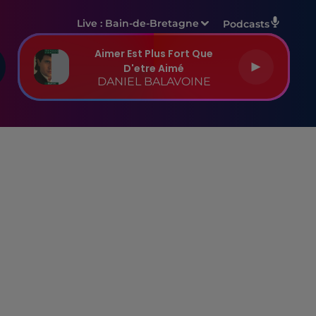
Live :
Bain-de-Bretagne
Podcasts
Aimer Est Plus Fort Que
D'etre Aimé
DANIEL BALAVOINE