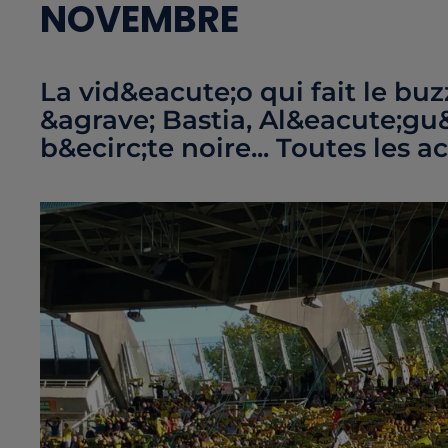
NOVEMBRE
La vid&eacute;o qui fait le bu
&agrave; Bastia, Al&eacute;gu&
b&ecirc;te noire... Toutes les a