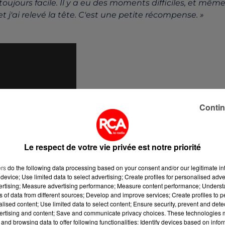
toujours facile. Il y a eu des moments difficiles, et mêm
 et j'ai relevé la tête. C'est une petite récompense. »
Contin
Le respect de votre vie privée est notre priorité
ers
do the following data processing based on your consent and/or our legitimate int
device; Use limited data to select advertising; Create profiles for personalised adver
vertising; Measure advertising performance; Measure content performance; Unders
ns of data from different sources; Develop and improve services; Create profiles to 
alised content; Use limited data to select content; Ensure security, prevent and detect
ertising and content; Save and communicate privacy choices. These technologies
and browsing data to offer following functionalities: Identify devices based on infor