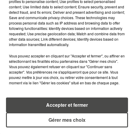
MÉGOTS ET FEUX DE FORÊT : LES
profiles to personalise content; Use profiles to select personalised
content; Use limited data to select content; Ensure security, prevent and
INDUSTRIELS DU TABAC BIENTÔT
detect fraud, and fix errors; Deliver and present advertising and content;
TAXÉS...
Save and communicate privacy choices. These technologies may
process personal data such as IP address and browsing data to offer
following functionalities: Identify devices based on information actively
6 août 2026
CANICULE : POURQUOI LES
requested; Use precise geolocation data; Match and combine data from
other data sources; Link different devices; Identify devices based on
BOUTEILLES D'EAU
information transmitted automatically.
DISPARAISSENT DES RAYONS...
Vous pouvez accepter en cliquant sur "Accepter et fermer", ou affiner en
5 août 2026
sélectionnant les finalités et/ou partenaires dans "Gérer mes choix".
MANGER SAINEMENT COÛTE 25 %
Vous pouvez également refuser en cliquant sur "Continuer sans
PLUS CHER QU'IL Y A CINQ ANS,
accepter". Vos préférences ne s'appliqueront que pour ce site. Vous
pouvez mettre à jour vos choix, ou retirer votre consentement à tout
ALERTE L’ONU
moment via le lien "Gérer les cookies" situé en bas de chaque page.
5 août 2026
QUELLES SONT LES MARQUES QUI
OFFRENT LE MEILLEUR RAPPORT...
Accepter et fermer
Gérer mes choix