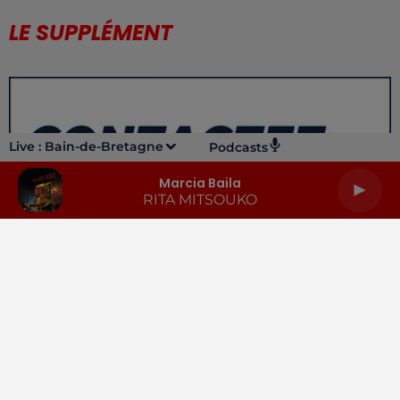
LE SUPPLÉMENT
Live :
Bain-de-Bretagne
Podcasts
Marcia Baila
RITA MITSOUKO
LA RADIO
INFOS
PODCASTS