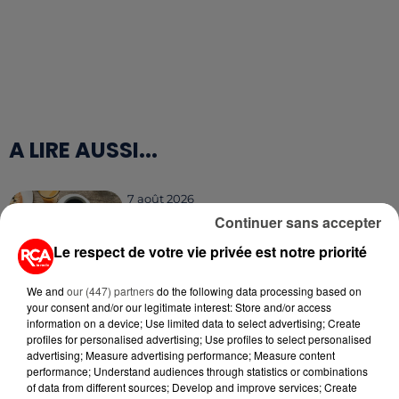
A LIRE AUSSI...
7 août 2026
PETIT-DÉJEUNER : EST-IL
Continuer sans accepter
VRAIMENT OBLIGATOIRE DE
Le respect de votre vie privée est notre priorité
MANGER LE MATIN ?
We and
our (447) partners
do the following data processing based on
7 août 2026
your consent and/or our legitimate interest: Store and/or access
WEEK-END ROUGE SUR LES
information on a device; Use limited data to select advertising; Create
ROUTES : LE GRAND OUEST SE
profiles for personalised advertising; Use profiles to select personalised
PRÉPARE À UN...
advertising; Measure advertising performance; Measure content
performance; Understand audiences through statistics or combinations
of data from different sources; Develop and improve services; Create
6 août 2026