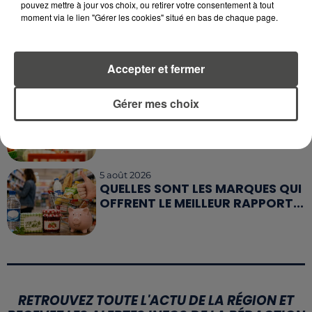
pouvez mettre à jour vos choix, ou retirer votre consentement à tout
moment via le lien "Gérer les cookies" situé en bas de chaque page.
6 août 2026
CANICULE : POURQUOI LES
BOUTEILLES D'EAU
Accepter et fermer
DISPARAISSENT DES RAYONS...
5 août 2026
Gérer mes choix
MANGER SAINEMENT COÛTE 25 %
PLUS CHER QU'IL Y A CINQ ANS,
ALERTE L’ONU
5 août 2026
QUELLES SONT LES MARQUES QUI
OFFRENT LE MEILLEUR RAPPORT...
RETROUVEZ TOUTE L'ACTU DE LA RÉGION ET