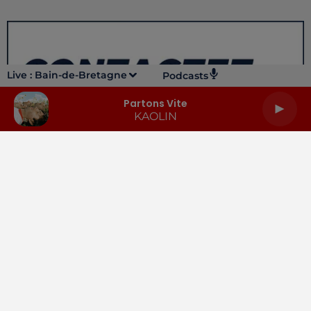
Live :
Bain-de-Bretagne
Podcasts
Partons Vite
KAOLIN
LA RADIO
INFOS
PODCASTS
RENDEZ-VOUS
PUBLICITÉ