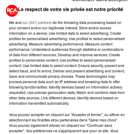
Le respect de votre vie privée est notre priorité
We and
our (447) partners
do the following data processing based on
your consent and/or our legitimate interest: Store and/or access
A LIRE AUSSI...
information on a device; Use limited data to select advertising; Create
profiles for personalised advertising; Use profiles to select personalised
advertising; Measure advertising performance; Measure content
performance; Understand audiences through statistics or combinations
7 août 2026
of data from different sources; Develop and improve services; Create
PETIT-DÉJEUNER : EST-IL
profiles to personalise content; Use profiles to select personalised
VRAIMENT OBLIGATOIRE DE
content; Use limited data to select content; Ensure security, prevent and
MANGER LE MATIN ?
detect fraud, and fix errors; Deliver and present advertising and content;
Save and communicate privacy choices. These technologies may
process personal data such as IP address and browsing data to offer
7 août 2026
following functionalities: Identify devices based on information actively
WEEK-END ROUGE SUR LES
requested; Use precise geolocation data; Match and combine data from
ROUTES : LE GRAND OUEST SE
other data sources; Link different devices; Identify devices based on
PRÉPARE À UN...
information transmitted automatically.
6 août 2026
Vous pouvez accepter en cliquant sur "Accepter et fermer", ou affiner en
MÉGOTS ET FEUX DE FORÊT : LES
sélectionnant les finalités et/ou partenaires dans "Gérer mes choix".
INDUSTRIELS DU TABAC BIENTÔT
Vous pouvez également refuser en cliquant sur "Continuer sans
accepter". Vos préférences ne s'appliqueront que pour ce site. Vous
TAXÉS...