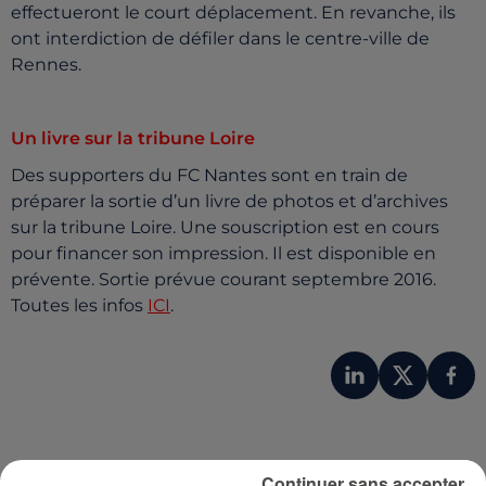
effectueront le court déplacement. En revanche, ils
ont interdiction de défiler dans le centre-ville de
Rennes.
Un livre sur la tribune Loire
Des supporters du FC Nantes sont en train de
préparer la sortie d’un livre de photos et d’archives
sur la tribune Loire. Une souscription est en cours
pour financer son impression. Il est disponible en
prévente. Sortie prévue courant septembre 2016.
Toutes les infos
ICI
.
Continuer sans accepter