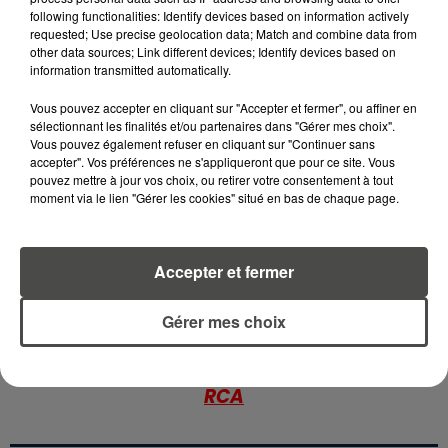
following functionalities: Identify devices based on information actively
requested; Use precise geolocation data; Match and combine data from
5 août 2026
other data sources; Link different devices; Identify devices based on
MANGER SAINEMENT COÛTE 25 %
information transmitted automatically.
PLUS CHER QU'IL Y A CINQ ANS,
ALERTE L’ONU
Vous pouvez accepter en cliquant sur "Accepter et fermer", ou affiner en
sélectionnant les finalités et/ou partenaires dans "Gérer mes choix".
Vous pouvez également refuser en cliquant sur "Continuer sans
5 août 2026
accepter". Vos préférences ne s'appliqueront que pour ce site. Vous
QUELLES SONT LES MARQUES QUI
pouvez mettre à jour vos choix, ou retirer votre consentement à tout
OFFRENT LE MEILLEUR RAPPORT...
moment via le lien "Gérer les cookies" situé en bas de chaque page.
Accepter et fermer
Gérer mes choix
RETROUVEZ TOUTE L'ACTU DE LA RÉGION ET
RECEVEZ LES ALERTES INFOS DE LA RÉDACTION
EN TÉLÉCHARGEANT L'APPLICATION MOBILE
RCA