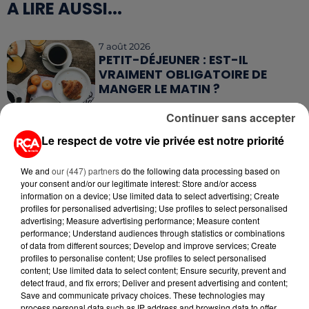
A LIRE AUSSI...
7 août 2026
PETIT-DÉJEUNER : EST-IL
VRAIMENT OBLIGATOIRE DE
MANGER LE MATIN ?
Continuer sans accepter
7 août 2026
WEEK-END ROUGE SUR LES
Le respect de votre vie privée est notre priorité
ROUTES : LE GRAND OUEST SE
PRÉPARE À UN...
We and
our (447) partners
do the following data processing based on
your consent and/or our legitimate interest: Store and/or access
6 août 2026
information on a device; Use limited data to select advertising; Create
MÉGOTS ET FEUX DE FORÊT : LES
profiles for personalised advertising; Use profiles to select personalised
INDUSTRIELS DU TABAC BIENTÔT
advertising; Measure advertising performance; Measure content
performance; Understand audiences through statistics or combinations
TAXÉS...
of data from different sources; Develop and improve services; Create
profiles to personalise content; Use profiles to select personalised
6 août 2026
content; Use limited data to select content; Ensure security, prevent and
CANICULE : POURQUOI LES
detect fraud, and fix errors; Deliver and present advertising and content;
BOUTEILLES D'EAU
Save and communicate privacy choices. These technologies may
DISPARAISSENT DES RAYONS...
process personal data such as IP address and browsing data to offer