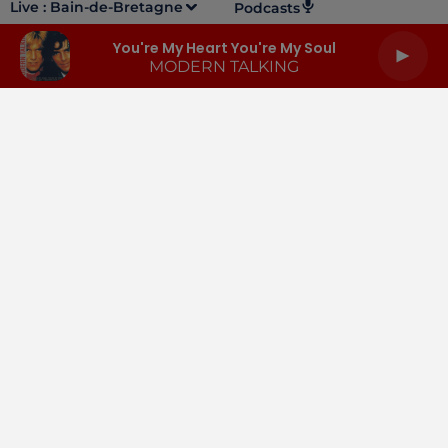
Live :
Bain-de-Bretagne
Podcasts
You're My Heart You're My Soul
MODERN TALKING
LA RADIO
INFOS
PODCASTS
RENDEZ-VOUS
PUBLICITÉ
Gestion des cookies
Mentions légales