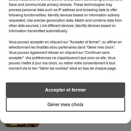
Save and communicate privacy choices. These technologies may
process personal data such as IP address and browsing data to offer
following functionalities: Identify devices based on information actively
requested; Use precise geolocation data; Match and combine data from
A LIRE AUSSI...
other data sources; Link different devices; Identify devices based on
information transmitted automatically.
8h23
Vous pouvez accepter en cliquant sur "Accepter et fermer", ou affiner en
CANICULE : POURQUOI LES
sélectionnant les finalités et/ou partenaires dans "Gérer mes choix".
BOUTEILLES D'EAU
Vous pouvez également refuser en cliquant sur "Continuer sans
DISPARAISSENT DES RAYONS...
accepter". Vos préférences ne s'appliqueront que pour ce site. Vous
pouvez mettre à jour vos choix, ou retirer votre consentement à tout
moment via le lien "Gérer les cookies" situé en bas de chaque page.
5 août 2026
MANGER SAINEMENT COÛTE 25 %
PLUS CHER QU'IL Y A CINQ ANS,
ALERTE L’ONU
Accepter et fermer
5 août 2026
Gérer mes choix
QUELLES SONT LES MARQUES QUI
OFFRENT LE MEILLEUR RAPPORT...