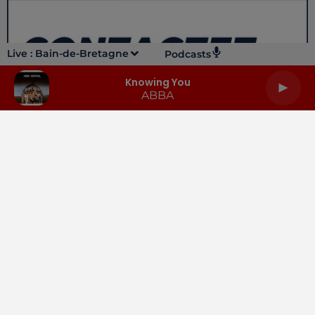
Live :
Bain-de-Bretagne
Podcasts
Knowing You
ABBA
LA RADIO
INFOS
PODCASTS
RENDEZ-VOUS
PUBLICITÉ