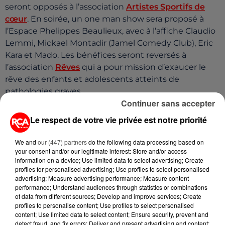
seront opposés à l’association
Artistes Sportifs de
cœur
. En soirée, un one man show sera proposé à
l’Espace Phelippes Beaulieux, avec à l’affiche Claudio
Lemmi, Mickael Montadir (Jamel Comedy Club), Eric
Kara et Mado. Les bénéfices seront reversés à
l’association
Rêves
qui a pour mission d’exaucer le
rêve des enfants et adolescents atteints de
pathologies graves
.
Continuer sans accepter
Le respect de votre vie privée est notre priorité
We and
our (447) partners
do the following data processing based on
your consent and/or our legitimate interest: Store and/or access
information on a device; Use limited data to select advertising; Create
profiles for personalised advertising; Use profiles to select personalised
advertising; Measure advertising performance; Measure content
performance; Understand audiences through statistics or combinations
of data from different sources; Develop and improve services; Create
profiles to personalise content; Use profiles to select personalised
content; Use limited data to select content; Ensure security, prevent and
detect fraud, and fix errors; Deliver and present advertising and content;