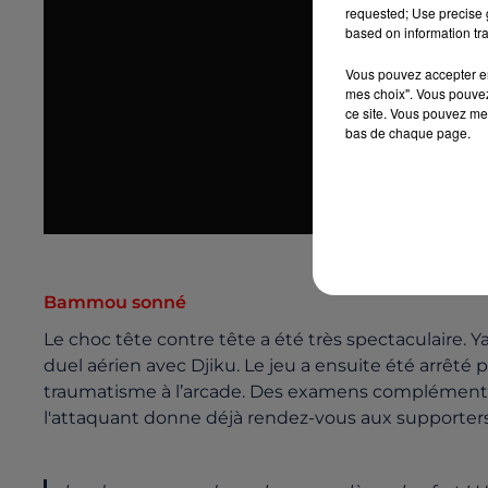
requested; Use precise g
based on information tra
Vous pouvez accepter en 
mes choix". Vous pouvez
ce site. Vous pouvez met
bas de chaque page.
Bammou sonné
Le choc tête contre tête a été très spectaculaire.
duel aérien avec Djiku. Le jeu a ensuite été arrêté
traumatisme à l’arcade. Des examens complémentaire
l'attaquant donne déjà rendez-vous aux supporters