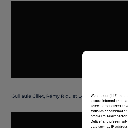
We and
our (447) partn
Guillaule Gillet, Rémy Riou et Lorik Cana
access information on a 
select personalised ad
statistics or combinatio
profiles to select person
Deliver and present adv
data such as IP address 