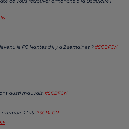
 Hâte de vous retrouver dimanche à la Beaujoire !
16
t devenu le FC Nantes d'il y a 2 semaines ?
#SCBFCN
étant aussi mauvais.
#SCBFCN
/novembre 2015.
#SCBFCN
016