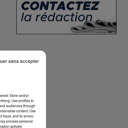
uer sans accepter
erest: Store and/or
tising; Use profiles to
tand audiences through
personalise content; Use
 fraud, and fix errors;
 may process personal
mation actively