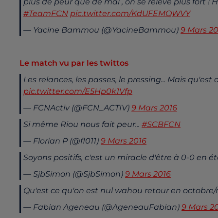
plus de peur que de mal , on se relève plus fort !
#TeamFCN
pic.twitter.com/KdUFEMQWVY
— Yacine Bammou (@YacineBammou)
9 Mars 20
Le match vu par les twittos
Les relances, les passes, le pressing... Mais qu'es
pic.twitter.com/E5Hp0k1Vfp
— FCNActiv (@FCN_ACTIV)
9 Mars 2016
Si même Riou nous fait peur...
#SCBFCN
— Florian P (@fl011)
9 Mars 2016
Soyons positifs, c'est un miracle d'être à 0-0 en 
— SjbSimon (@SjbSimon)
9 Mars 2016
Qu'est ce qu'on est nul wahou retour en octobre
— Fabian Ageneau (@AgeneauFabian)
9 Mars 2