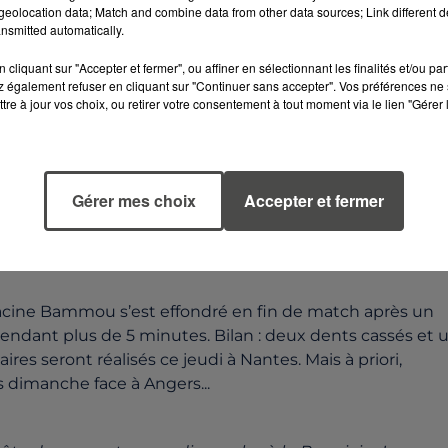
eolocation data; Match and combine data from other data sources; Link different de
nsmitted automatically.
cliquant sur "Accepter et fermer", ou affiner en sélectionnant les finalités et/ou pa
 également refuser en cliquant sur "Continuer sans accepter". Vos préférences ne 
tre à jour vos choix, ou retirer votre consentement à tout moment via le lien "Gérer 
Gérer mes choix
Accepter et fermer
 Yacine Bammou s’est effondré en fin de match après un
 pendant plus de 5 minutes. Bilan : deux dents cassés et 
s seront réalisés ce jeudi à Nantes. Mais à priori,
 dimanche face à Angers...