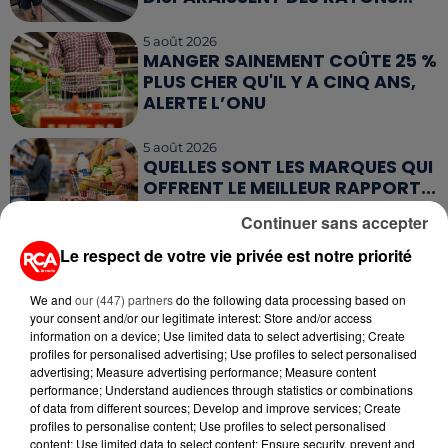
5 août 2026
MANGER SAINEMENT COÛTE 25 %
PLUS CHER QU'IL Y A CINQ ANS,
ALERTE L’ONU
5 août 2026
QUELLES SONT LES MARQUES QUI
OFFRENT LE MEILLEUR RAPPORT...
Continuer sans accepter
Le respect de votre vie privée est notre priorité
5 août 2026
MOUCHES : LES 5 RÉFLEXES À
ADOPTER POUR ÉVITER
We and
our (447) partners
do the following data processing based on
L'INVASION CET ÉTÉ...
your consent and/or our legitimate interest: Store and/or access
information on a device; Use limited data to select advertising; Create
profiles for personalised advertising; Use profiles to select personalised
advertising; Measure advertising performance; Measure content
performance; Understand audiences through statistics or combinations
of data from different sources; Develop and improve services; Create
profiles to personalise content; Use profiles to select personalised
RETROUVEZ TOUTE L'ACTU DE LA RÉGION ET
content; Use limited data to select content; Ensure security, prevent and