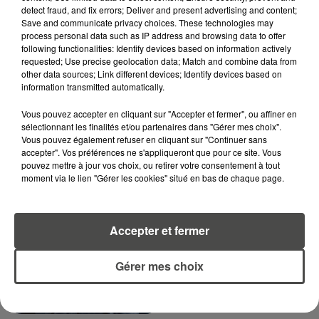
RECEVEZ LES ALERTES INFOS DE LA RÉDACTION
detect fraud, and fix errors; Deliver and present advertising and content;
EN TÉLÉCHARGEANT L'APPLICATION MOBILE
Save and communicate privacy choices. These technologies may
RCA
process personal data such as IP address and browsing data to offer
following functionalities: Identify devices based on information actively
requested; Use precise geolocation data; Match and combine data from
other data sources; Link different devices; Identify devices based on
information transmitted automatically.
LA RÉDACTION
Voir toute l'équipe RCA
Vous pouvez accepter en cliquant sur "Accepter et fermer", ou affiner en
RCA
sélectionnant les finalités et/ou partenaires dans "Gérer mes choix".
Vous pouvez également refuser en cliquant sur "Continuer sans
accepter". Vos préférences ne s'appliqueront que pour ce site. Vous
pouvez mettre à jour vos choix, ou retirer votre consentement à tout
DIMITRI COUTAND
moment via le lien "Gérer les cookies" situé en bas de chaque page.
Journaliste
Accepter et fermer
Gérer mes choix