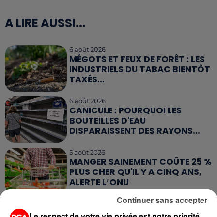
A LIRE AUSSI...
6 août 2026
MÉGOTS ET FEUX DE FORÊT : LES
INDUSTRIELS DU TABAC BIENTÔT
TAXÉS...
6 août 2026
CANICULE : POURQUOI LES
BOUTEILLES D'EAU
DISPARAISSENT DES RAYONS...
5 août 2026
MANGER SAINEMENT COÛTE 25 %
PLUS CHER QU'IL Y A CINQ ANS,
ALERTE L’ONU
Continuer sans accepter
5 août 2026
QUELLES SONT LES MARQUES QUI
Le respect de votre vie privée est notre priorité