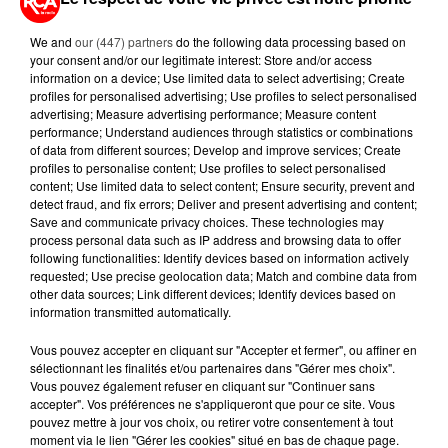
OFFRENT LE MEILLEUR RAPPORT...
We and
our (447) partners
do the following data processing based on
your consent and/or our legitimate interest: Store and/or access
information on a device; Use limited data to select advertising; Create
5 août 2026
profiles for personalised advertising; Use profiles to select personalised
MOUCHES : LES 5 RÉFLEXES À
advertising; Measure advertising performance; Measure content
ADOPTER POUR ÉVITER
performance; Understand audiences through statistics or combinations
L'INVASION CET ÉTÉ...
of data from different sources; Develop and improve services; Create
profiles to personalise content; Use profiles to select personalised
content; Use limited data to select content; Ensure security, prevent and
4 août 2026
ÉCLIPSE SOLAIRE DU 12 AOÛT : LA
detect fraud, and fix errors; Deliver and present advertising and content;
Save and communicate privacy choices. These technologies may
RUÉE VERS LES LUNETTES DE...
process personal data such as IP address and browsing data to offer
following functionalities: Identify devices based on information actively
requested; Use precise geolocation data; Match and combine data from
other data sources; Link different devices; Identify devices based on
information transmitted automatically.
Vous pouvez accepter en cliquant sur "Accepter et fermer", ou affiner en
RETROUVEZ TOUTE L'ACTU DE LA RÉGION ET
sélectionnant les finalités et/ou partenaires dans "Gérer mes choix".
RECEVEZ LES ALERTES INFOS DE LA RÉDACTION
Vous pouvez également refuser en cliquant sur "Continuer sans
accepter". Vos préférences ne s'appliqueront que pour ce site. Vous
EN TÉLÉCHARGEANT L'APPLICATION MOBILE
pouvez mettre à jour vos choix, ou retirer votre consentement à tout
RCA
moment via le lien "Gérer les cookies" situé en bas de chaque page.