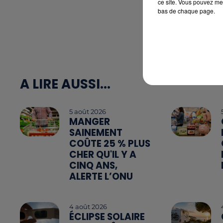
ce site. Vous pouvez met
bas de chaque page.
A LIRE AUSSI...
5 août 2026
MANGER
SAINEMENT
COÛTE 25 % PLUS
CHER QU'IL Y A
CINQ ANS,
ALERTE L’ONU
4 août 2026
ÉCLIPSE SOLAIRE