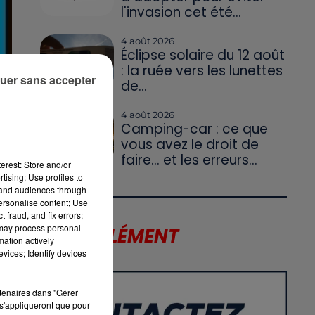
l'invasion cet été...
4 août 2026
Éclipse solaire du 12 août
: la ruée vers les lunettes
uer sans accepter
de...
re
4 août 2026
Camping-car : ce que
e
vous avez le droit de
faire... et les erreurs...
erest: Store and/or
tising; Use profiles to
tand audiences through
personalise content; Use
 fraud, and fix errors;
e
 may process personal
LE SUPPLÉMENT
mation actively
vices; Identify devices
rtenaires dans "Gérer
s'appliqueront que pour