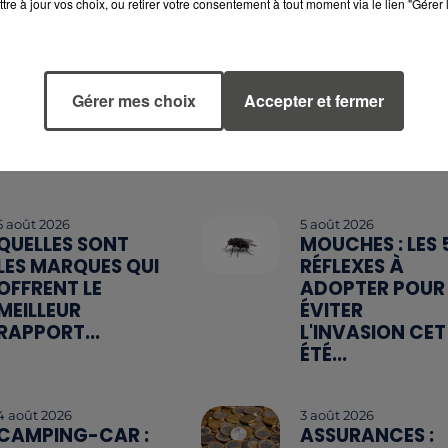
tre à jour vos choix, ou retirer votre consentement à tout moment via le lien "Gérer 
Gérer mes choix
Accepter et fermer
5 août 2026
5 août 2026
QUELLES SONT
MOUCHES : LES 
LES MARQUES QUI
RÉFLEXES À
OFFRENT LE
ADOPTER POUR
MEILLEUR
ÉVITER
RAPPORT...
L'INVASION CET
ÉTÉ...
4 août 2026
3 août 2026
CAMPING-CAR :
ASSURANCES :