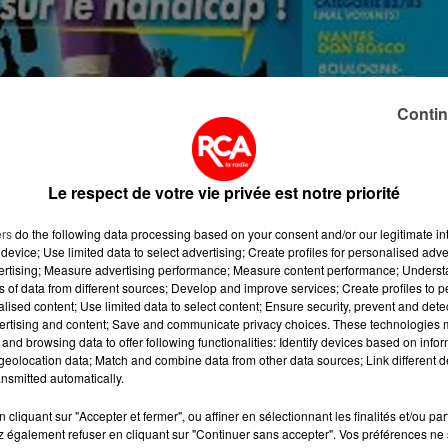
d, les Canaris sont en déplacement à Saint-Etienne, dans
Contin
re championnat se jouera à Nantes. Il s'agit de la premiè
e compétition, née en 2005 et dédiée aux footballeurs
he. C'est le club Don Bosco Cécifoot Nantes qui organis
Le respect de votre vie privée est notre priorité
eront présentes.
ers
do the following data processing based on your consent and/or our legitimate int
ection des non voyants. On retrouvera Nantes, Bordeaux,
device; Use limited data to select advertising; Create profiles for personalised adver
nes et Anderlecht. Et la B2/B3, qui comprend les mal
vertising; Measure advertising performance; Measure content performance; Unders
aris AVH, Villeurbanne, Liège et Neuchâtel.
ns of data from different sources; Develop and improve services; Create profiles to 
alised content; Use limited data to select content; Ensure security, prevent and detect
son, le n°8 du FC Nantes. Rendez-vous ce samedi 2 et c
ertising and content; Save and communicate privacy choices. These technologies
and browsing data to offer following functionalities: Identify devices based on infor
eux de l'Eraudière, à Nantes.
eolocation data; Match and combine data from other data sources; Link different de
nsmitted automatically.
cliquant sur "Accepter et fermer", ou affiner en sélectionnant les finalités et/ou pa
 également refuser en cliquant sur "Continuer sans accepter". Vos préférences ne 