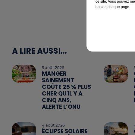
ce site. Vous pouvez met
bas de chaque page.
A LIRE AUSSI...
5 août 2026
MANGER
SAINEMENT
COÛTE 25 % PLUS
CHER QU'IL Y A
CINQ ANS,
ALERTE L’ONU
4 août 2026
ÉCLIPSE SOLAIRE