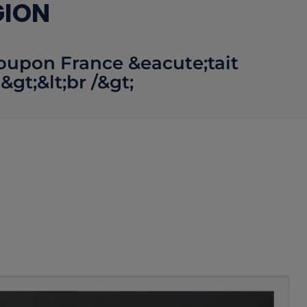
GION
roupon France &eacute;tait
&gt;&lt;br /&gt;