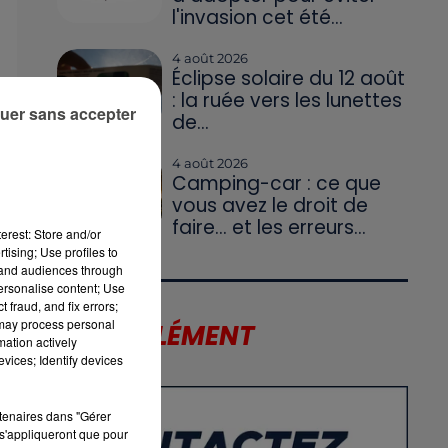
l'invasion cet été...
4 août 2026
Éclipse solaire du 12 août
: la ruée vers les lunettes
uer sans accepter
de...
ce.
4 août 2026
Camping-car : ce que
es
vous avez le droit de
faire... et les erreurs...
erest: Store and/or
tising; Use profiles to
tand audiences through
es
personalise content; Use
 fraud, and fix errors;
 may process personal
LE SUPPLÉMENT
mation actively
vices; Identify devices
rtenaires dans "Gérer
s'appliqueront que pour