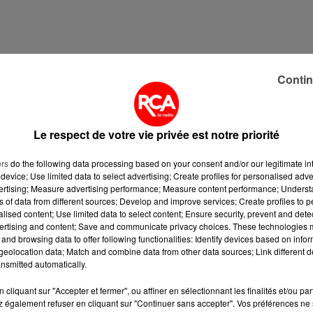
Contin
res du siteinternet Groupon, présent dans 80 villes en Fran
er soir pour rencontrer ses partenaires locaux.Groupon,
site qui diffusedes offres de commerçants locaux, avec d
Le respect de votre vie privée est notre priorité
s ! Paul Chopin est porte-parole de Groupon France.
ers
do the following data processing based on your consent and/or our legitimate int
device; Use limited data to select advertising; Create profiles for personalised adver
vertising; Measure advertising performance; Measure content performance; Unders
es sites les plus visités. 400 000 personnes sont abonné
ns of data from different sources; Develop and improve services; Create profiles to 
 000 personnes dans 48 pays,dont�?�2 commerciaux à
alised content; Use limited data to select content; Ensure security, prevent and detect
ertising and content; Save and communicate privacy choices. These technologies
and browsing data to offer following functionalities: Identify devices based on infor
eolocation data; Match and combine data from other data sources; Link different de
nsmitted automatically.
cliquant sur "Accepter et fermer", ou affiner en sélectionnant les finalités et/ou pa
 également refuser en cliquant sur "Continuer sans accepter". Vos préférences ne 