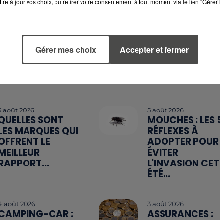
tre à jour vos choix, ou retirer votre consentement à tout moment via le lien "Gérer 
Gérer mes choix
Accepter et fermer
5 août 2026
5 août 2026
QUELLES SONT
MOUCHES : LES 
LES MARQUES QUI
RÉFLEXES À
OFFRENT LE
ADOPTER POUR
MEILLEUR
ÉVITER
RAPPORT...
L'INVASION CET
ÉTÉ...
4 août 2026
3 août 2026
CAMPING-CAR :
ASSURANCES :