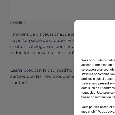
Crédit :
-
1 millions de visiteurs chaque jour ! Voilà les chiff
Le porte-parole de GrouponFrance était à Nantes hi
c'est un catalogue de bonnes affaires en ligne, un 
réductions pouvant aller jusqu'àmoins 50 pourcent
We and
our (447) partn
access information on a 
select personalised ad
Lesite Groupon fait aujourd'hui partie duTop 100 d
statistics or combinatio
surGroupon Nantes. Groupon emploie au total 10
profiles to select person
Nantes !
Deliver and present adv
data such as IP address 
requested; Use precise g
based on information tra
Vous pouvez accepter en 
mes choix". Vous pouvez