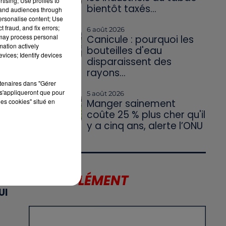
tising; Use profiles to
bientôt taxés...
tand audiences through
personalise content; Use
 fraud, and fix errors;
6 août 2026
 may process personal
Canicule : pourquoi les
mation actively
bouteilles d'eau
vices; Identify devices
disparaissent des
rayons...
rtenaires dans "Gérer
s'appliqueront que pour
5 août 2026
X
les cookies" situé en
Manger sainement
coûte 25 % plus cher qu'il
y a cinq ans, alerte l’ONU
T
LE SUPPLÉMENT
UI