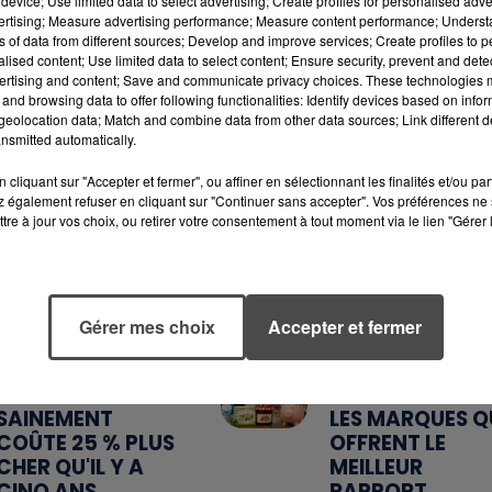
device; Use limited data to select advertising; Create profiles for personalised adver
vertising; Measure advertising performance; Measure content performance; Unders
ns of data from different sources; Develop and improve services; Create profiles to 
alised content; Use limited data to select content; Ensure security, prevent and detect
ertising and content; Save and communicate privacy choices. These technologies
and browsing data to offer following functionalities: Identify devices based on infor
eolocation data; Match and combine data from other data sources; Link different de
nsmitted automatically.
cliquant sur "Accepter et fermer", ou affiner en sélectionnant les finalités et/ou pa
7 août 2026
6 août 2026
 également refuser en cliquant sur "Continuer sans accepter". Vos préférences ne 
WEEK-END
MÉGOTS ET FEU
tre à jour vos choix, ou retirer votre consentement à tout moment via le lien "Gérer 
ROUGE SUR LES
DE FORÊT : LES
ROUTES : LE
INDUSTRIELS DU
GRAND OUEST SE
TABAC BIENTÔ
PRÉPARE À UN...
TAXÉS...
Gérer mes choix
Accepter et fermer
5 août 2026
5 août 2026
MANGER
QUELLES SONT
SAINEMENT
LES MARQUES Q
COÛTE 25 % PLUS
OFFRENT LE
CHER QU'IL Y A
MEILLEUR
CINQ ANS,
RAPPORT...