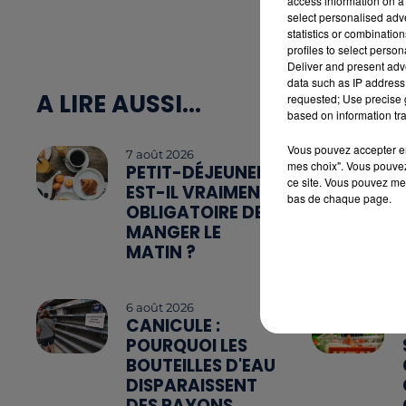
access information on a 
select personalised ad
statistics or combinatio
profiles to select person
Deliver and present adv
data such as IP address 
A LIRE AUSSI...
requested; Use precise g
based on information tra
Vous pouvez accepter en 
7 août 2026
mes choix". Vous pouvez
PETIT-DÉJEUNER :
ce site. Vous pouvez met
EST-IL VRAIMENT
bas de chaque page.
OBLIGATOIRE DE
MANGER LE
MATIN ?
6 août 2026
CANICULE :
POURQUOI LES
BOUTEILLES D'EAU
DISPARAISSENT
DES RAYONS...