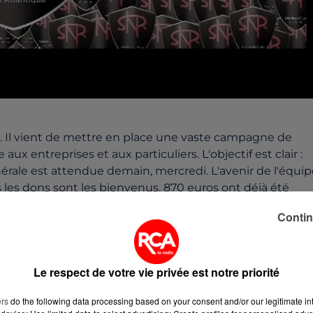
s. Il vient de mettre en place une vaste campagne de
ux entreprises et aux particuliers. L'objectif est clair :
rale est attendue demain, mercredi. L'avenir de l'équip
 les dons sont les bienvenus. 870 euros ont déjà été
der le club en vous rendant
ici.
Contin
Le respect de votre vie privée est notre priorité
ers
do the following data processing based on your consent and/or our legitimate int