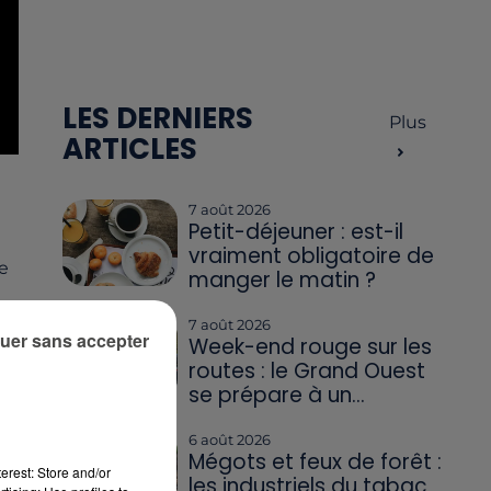
LES DERNIERS
Plus
ARTICLES
7 août 2026
Petit-déjeuner : est-il
vraiment obligatoire de
e
manger le matin ?
7 août 2026
uer sans accepter
Week-end rouge sur les
routes : le Grand Ouest
se prépare à un...
6 août 2026
Mégots et feux de forêt :
erest: Store and/or
les industriels du tabac