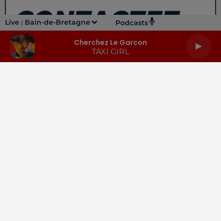
Live :
Bain-de-Bretagne
Podcasts
Cherchez Le Garcon
TAXI GIRL
LA RADIO
INFOS
PODCASTS
RENDEZ-VOUS
PUBLICITÉ
Gestion des cookies
Mentions légales