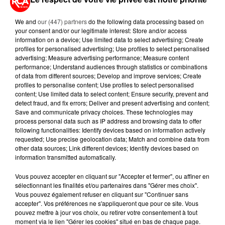
A LIRE AUSSI...
We and
our (447) partners
do the following data processing based on
your consent and/or our legitimate interest: Store and/or access
information on a device; Use limited data to select advertising; Create
profiles for personalised advertising; Use profiles to select personalised
7 août 2026
advertising; Measure advertising performance; Measure content
PETIT-DÉJEUNER : EST-IL
performance; Understand audiences through statistics or combinations
VRAIMENT OBLIGATOIRE DE
of data from different sources; Develop and improve services; Create
MANGER LE MATIN ?
profiles to personalise content; Use profiles to select personalised
content; Use limited data to select content; Ensure security, prevent and
detect fraud, and fix errors; Deliver and present advertising and content;
7 août 2026
Save and communicate privacy choices. These technologies may
WEEK-END ROUGE SUR LES
process personal data such as IP address and browsing data to offer
ROUTES : LE GRAND OUEST SE
following functionalities: Identify devices based on information actively
PRÉPARE À UN...
requested; Use precise geolocation data; Match and combine data from
other data sources; Link different devices; Identify devices based on
information transmitted automatically.
6 août 2026
MÉGOTS ET FEUX DE FORÊT : LES
Vous pouvez accepter en cliquant sur "Accepter et fermer", ou affiner en
INDUSTRIELS DU TABAC BIENTÔT
sélectionnant les finalités et/ou partenaires dans "Gérer mes choix".
TAXÉS...
Vous pouvez également refuser en cliquant sur "Continuer sans
accepter". Vos préférences ne s'appliqueront que pour ce site. Vous
pouvez mettre à jour vos choix, ou retirer votre consentement à tout
6 août 2026
CANICULE : POURQUOI LES
moment via le lien "Gérer les cookies" situé en bas de chaque page.