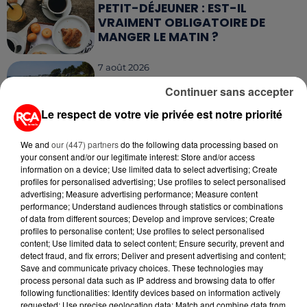
PETIT-DÉJEUNER : EST-IL
VRAIMENT OBLIGATOIRE DE
MANGER LE MATIN ?
7 août 2026
WEEK-END ROUGE SUR LES
Continuer sans accepter
ROUTES : LE GRAND OUEST SE
PRÉPARE À UN...
Le respect de votre vie privée est notre priorité
6 août 2026
We and
our (447) partners
do the following data processing based on
MÉGOTS ET FEUX DE FORÊT : LES
your consent and/or our legitimate interest: Store and/or access
INDUSTRIELS DU TABAC BIENTÔT
information on a device; Use limited data to select advertising; Create
TAXÉS...
profiles for personalised advertising; Use profiles to select personalised
advertising; Measure advertising performance; Measure content
performance; Understand audiences through statistics or combinations
6 août 2026
of data from different sources; Develop and improve services; Create
CANICULE : POURQUOI LES
profiles to personalise content; Use profiles to select personalised
BOUTEILLES D'EAU
content; Use limited data to select content; Ensure security, prevent and
DISPARAISSENT DES RAYONS...
detect fraud, and fix errors; Deliver and present advertising and content;
Save and communicate privacy choices. These technologies may
process personal data such as IP address and browsing data to offer
5 août 2026
following functionalities: Identify devices based on information actively
MANGER SAINEMENT COÛTE 25 %
requested; Use precise geolocation data; Match and combine data from