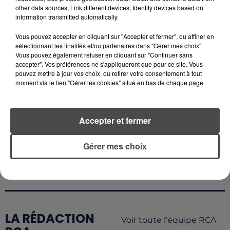
PLUS CHER QU'IL Y A CINQ ANS,
other data sources; Link different devices; Identify devices based on
ALERTE L’ONU
information transmitted automatically.
Vous pouvez accepter en cliquant sur "Accepter et fermer", ou affiner en
5 août 2026
sélectionnant les finalités et/ou partenaires dans "Gérer mes choix".
QUELLES SONT LES MARQUES QUI
Vous pouvez également refuser en cliquant sur "Continuer sans
OFFRENT LE MEILLEUR RAPPORT...
accepter". Vos préférences ne s'appliqueront que pour ce site. Vous
pouvez mettre à jour vos choix, ou retirer votre consentement à tout
moment via le lien "Gérer les cookies" situé en bas de chaque page.
Accepter et fermer
RETROUVEZ TOUTE L'ACTU DE LA RÉGION ET
RECEVEZ LES ALERTES INFOS DE LA RÉDACTION
Gérer mes choix
EN TÉLÉCHARGEANT L'APPLICATION MOBILE
RCA
LA RÉDACTION
Voir toute l'équipe RCA