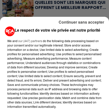
QUELLES SONT LES MARQUES QUI
OFFRENT LE MEILLEUR RAPPORT...
Continuer sans accepter
Le respect de votre vie privée est notre priorité
RETROUVEZ TOUTE L'ACTU DE LA RÉGION ET
We and
our (447) partners
do the following data processing based on
your consent and/or our legitimate interest: Store and/or access
RECEVEZ LES ALERTES INFOS DE LA RÉDACTION
information on a device; Use limited data to select advertising; Create
EN TÉLÉCHARGEANT L'APPLICATION MOBILE
profiles for personalised advertising; Use profiles to select personalised
RCA
advertising; Measure advertising performance; Measure content
performance; Understand audiences through statistics or combinations
of data from different sources; Develop and improve services; Create
profiles to personalise content; Use profiles to select personalised
content; Use limited data to select content; Ensure security, prevent and
detect fraud, and fix errors; Deliver and present advertising and content;
LA RÉDACTION
Voir toute l'équipe RCA
Save and communicate privacy choices. These technologies may
RCA
process personal data such as IP address and browsing data to offer
following functionalities: Identify devices based on information actively
requested; Use precise geolocation data; Match and combine data from
DIMITRI COUTAND
other data sources; Link different devices; Identify devices based on
information transmitted automatically.
Journaliste