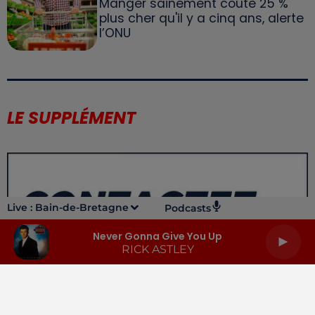
Manger sainement coûte 25 %
plus cher qu'il y a cinq ans, alerte
l’ONU
LE SUPPLÉMENT
Live :
Bain-de-Bretagne
Podcasts
Never Gonna Give You Up
RICK ASTLEY