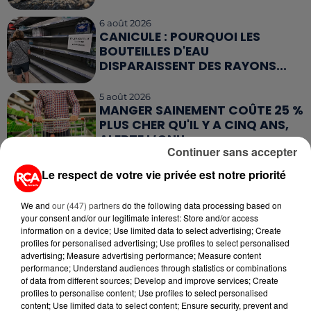
6 août 2026
CANICULE : POURQUOI LES
BOUTEILLES D'EAU
DISPARAISSENT DES RAYONS...
5 août 2026
MANGER SAINEMENT COÛTE 25 %
PLUS CHER QU'IL Y A CINQ ANS,
ALERTE L’ONU
Continuer sans accepter
5 août 2026
Le respect de votre vie privée est notre priorité
QUELLES SONT LES MARQUES QUI
OFFRENT LE MEILLEUR RAPPORT...
We and
our (447) partners
do the following data processing based on
your consent and/or our legitimate interest: Store and/or access
information on a device; Use limited data to select advertising; Create
profiles for personalised advertising; Use profiles to select personalised
advertising; Measure advertising performance; Measure content
performance; Understand audiences through statistics or combinations
of data from different sources; Develop and improve services; Create
RETROUVEZ TOUTE L'ACTU DE LA RÉGION ET
profiles to personalise content; Use profiles to select personalised
content; Use limited data to select content; Ensure security, prevent and