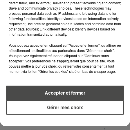
RECEVEZ LES ALERTES INFOS DE LA RÉDACTION
detect fraud, and fix errors; Deliver and present advertising and content;
EN TÉLÉCHARGEANT L'APPLICATION MOBILE
Save and communicate privacy choices. These technologies may
RCA
process personal data such as IP address and browsing data to offer
following functionalities: Identify devices based on information actively
requested; Use precise geolocation data; Match and combine data from
other data sources; Link different devices; Identify devices based on
information transmitted automatically.
LA RÉDACTION
Voir toute l'équipe RCA
Vous pouvez accepter en cliquant sur "Accepter et fermer", ou affiner en
RCA
sélectionnant les finalités et/ou partenaires dans "Gérer mes choix".
Vous pouvez également refuser en cliquant sur "Continuer sans
accepter". Vos préférences ne s'appliqueront que pour ce site. Vous
DIMITRI COUTAND
pouvez mettre à jour vos choix, ou retirer votre consentement à tout
moment via le lien "Gérer les cookies" situé en bas de chaque page.
Journaliste
Accepter et fermer
Gérer mes choix