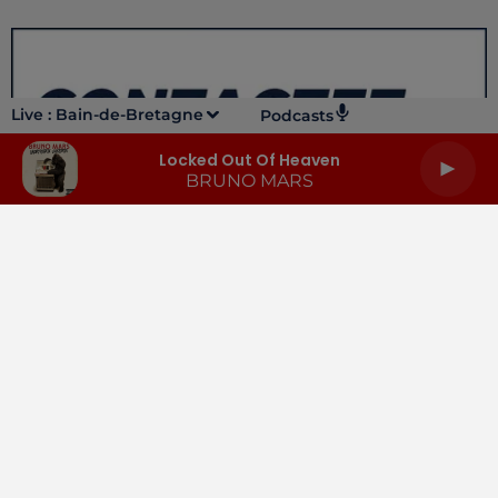
Live :
Bain-de-Bretagne
Podcasts
Locked Out Of Heaven
BRUNO MARS
LA RADIO
INFOS
PODCASTS
RENDEZ-VOUS
PUBLICITÉ