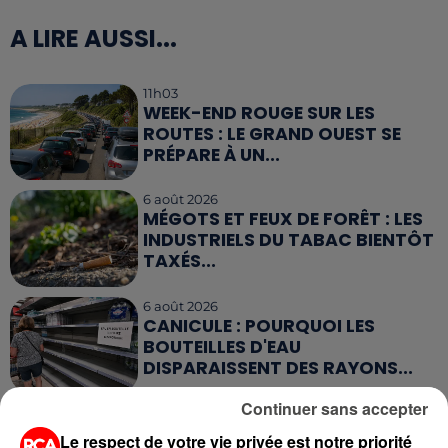
A LIRE AUSSI...
11h03
WEEK-END ROUGE SUR LES
ROUTES : LE GRAND OUEST SE
PRÉPARE À UN...
6 août 2026
MÉGOTS ET FEUX DE FORÊT : LES
INDUSTRIELS DU TABAC BIENTÔT
TAXÉS...
6 août 2026
CANICULE : POURQUOI LES
BOUTEILLES D'EAU
DISPARAISSENT DES RAYONS...
Continuer sans accepter
5 août 2026
MANGER SAINEMENT COÛTE 25 %
Le respect de votre vie privée est notre priorité