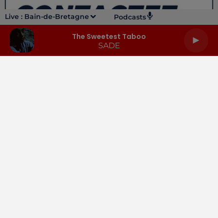
Live :
Bain-de-Bretagne
Podcasts
The Sweetest Taboo
SADE
LA RADIO
INFOS
PODCASTS
RENDEZ-VOUS
PUBLICITÉ
Gestion des cookies
Mentions légales