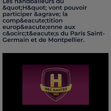
Les handballeurs du
&quot;H&quot; vont pouvoir
participer &agrave; la
comp&eacute;tition
europ&eacute;enne aux
c&ocirc;t&eacute;s du Paris Saint-
Germain et de Montpellier.