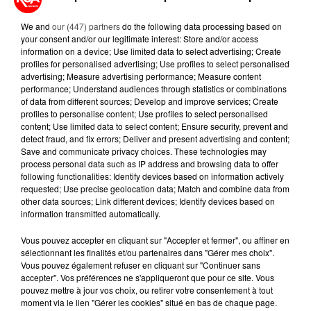
PLUS CHER QU'IL Y A CINQ ANS,
ALERTE L’ONU
We and
our (447) partners
do the following data processing based on
your consent and/or our legitimate interest: Store and/or access
5 août 2026
information on a device; Use limited data to select advertising; Create
QUELLES SONT LES MARQUES QUI
profiles for personalised advertising; Use profiles to select personalised
OFFRENT LE MEILLEUR RAPPORT...
advertising; Measure advertising performance; Measure content
performance; Understand audiences through statistics or combinations
of data from different sources; Develop and improve services; Create
profiles to personalise content; Use profiles to select personalised
5 août 2026
content; Use limited data to select content; Ensure security, prevent and
MOUCHES : LES 5 RÉFLEXES À
detect fraud, and fix errors; Deliver and present advertising and content;
ADOPTER POUR ÉVITER
Save and communicate privacy choices. These technologies may
L'INVASION CET ÉTÉ...
process personal data such as IP address and browsing data to offer
following functionalities: Identify devices based on information actively
requested; Use precise geolocation data; Match and combine data from
other data sources; Link different devices; Identify devices based on
information transmitted automatically.
Vous pouvez accepter en cliquant sur "Accepter et fermer", ou affiner en
RETROUVEZ TOUTE L'ACTU DE LA RÉGION ET
sélectionnant les finalités et/ou partenaires dans "Gérer mes choix".
RECEVEZ LES ALERTES INFOS DE LA RÉDACTION
Vous pouvez également refuser en cliquant sur "Continuer sans
EN TÉLÉCHARGEANT L'APPLICATION MOBILE
accepter". Vos préférences ne s'appliqueront que pour ce site. Vous
pouvez mettre à jour vos choix, ou retirer votre consentement à tout
RCA
moment via le lien "Gérer les cookies" situé en bas de chaque page.