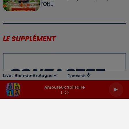
l’ONU
LE SUPPLÉMENT
Live :
Bain-de-Bretagne
Podcasts
Amoureux Solitaire
LIO