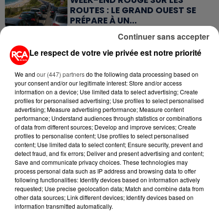
ROUTES : LE GRAND OUEST SE
PRÉPARE À UN...
Continuer sans accepter
6 août 2026
MÉGOTS ET FEUX DE FORÊT : LES
Le respect de votre vie privée est notre priorité
INDUSTRIELS DU TABAC BIENTÔT
TAXÉS...
We and
our (447) partners
do the following data processing based on
your consent and/or our legitimate interest: Store and/or access
information on a device; Use limited data to select advertising; Create
6 août 2026
profiles for personalised advertising; Use profiles to select personalised
CANICULE : POURQUOI LES
advertising; Measure advertising performance; Measure content
BOUTEILLES D'EAU
performance; Understand audiences through statistics or combinations
DISPARAISSENT DES RAYONS...
of data from different sources; Develop and improve services; Create
profiles to personalise content; Use profiles to select personalised
content; Use limited data to select content; Ensure security, prevent and
5 août 2026
detect fraud, and fix errors; Deliver and present advertising and content;
MANGER SAINEMENT COÛTE 25 %
Save and communicate privacy choices. These technologies may
PLUS CHER QU'IL Y A CINQ ANS,
process personal data such as IP address and browsing data to offer
ALERTE L’ONU
following functionalities: Identify devices based on information actively
requested; Use precise geolocation data; Match and combine data from
other data sources; Link different devices; Identify devices based on
5 août 2026
information transmitted automatically.
QUELLES SONT LES MARQUES QUI
OFFRENT LE MEILLEUR RAPPORT...