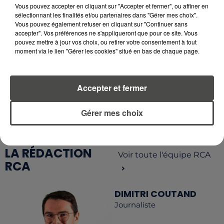
Vous pouvez accepter en cliquant sur "Accepter et fermer", ou affiner en
sélectionnant les finalités et/ou partenaires dans "Gérer mes choix".
Vous pouvez également refuser en cliquant sur "Continuer sans
accepter". Vos préférences ne s'appliqueront que pour ce site. Vous
pouvez mettre à jour vos choix, ou retirer votre consentement à tout
moment via le lien "Gérer les cookies" situé en bas de chaque page.
RETROUVEZ TOUTE L'ACTU DE LA RÉGION ET
RECEVEZ LES ALERTES INFOS DE LA RÉDACTION
Accepter et fermer
EN TÉLÉCHARGEANT L'APPLICATION MOBILE
RCA
Gérer mes choix
LA RÉDACTION
Voir toute l'équipe RCA
RCA
DIMITRI COUTAND
Journaliste