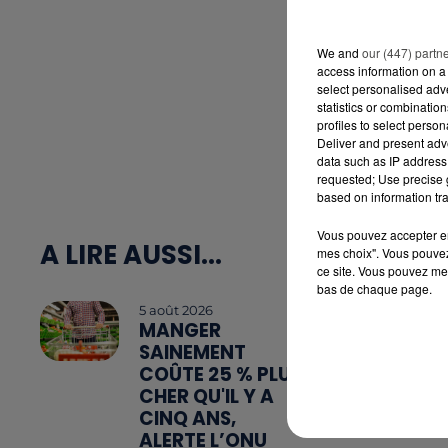
We and
our (447) partn
access information on a 
select personalised ad
statistics or combinatio
profiles to select person
Deliver and present adv
data such as IP address 
requested; Use precise g
based on information tra
Vous pouvez accepter en 
A LIRE AUSSI...
mes choix". Vous pouvez
ce site. Vous pouvez met
bas de chaque page.
5 août 2026
MANGER
SAINEMENT
COÛTE 25 % PLUS
CHER QU'IL Y A
CINQ ANS,
ALERTE L’ONU