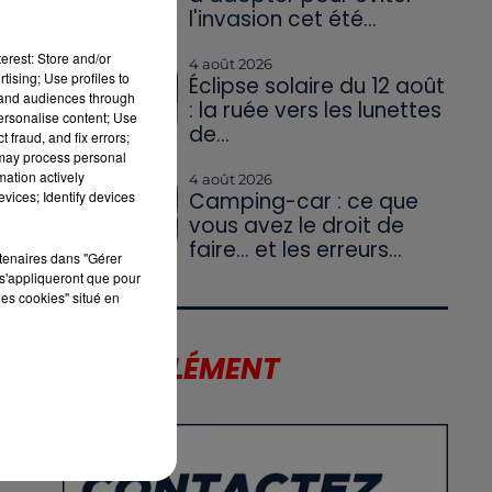
l'invasion cet été...
erest: Store and/or
4 août 2026
tising; Use profiles to
Éclipse solaire du 12 août
tand audiences through
: la ruée vers les lunettes
personalise content; Use
de...
 fraud, and fix errors;
 may process personal
mation actively
4 août 2026
vices; Identify devices
Camping-car : ce que
vous avez le droit de
faire... et les erreurs...
rtenaires dans "Gérer
s'appliqueront que pour
les cookies" situé en
5
LE SUPPLÉMENT