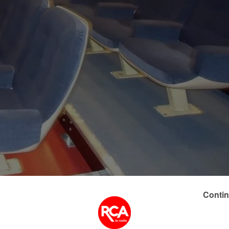
Contin
hères plusieurs biens : 35 en tout. Des bus, des fauteuil
du mobilier sont
disponibles à la vente
. Le paiement se fe