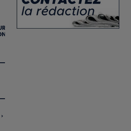
UR
ON