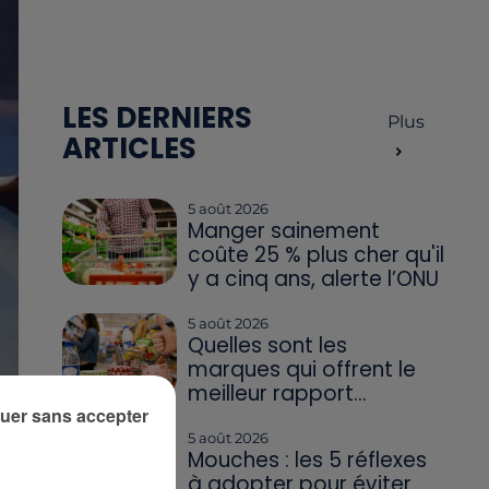
LES DERNIERS
Plus
ARTICLES
5 août 2026
Manger sainement
coûte 25 % plus cher qu'il
y a cinq ans, alerte l’ONU
5 août 2026
Quelles sont les
marques qui offrent le
meilleur rapport...
uer sans accepter
s
5 août 2026
ra
Mouches : les 5 réflexes
à adopter pour éviter