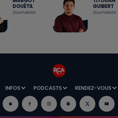
MARGOT
TITOUAN
DOUÉTIL
GUIBERT
Journaliste
Journaliste
INFOS
PODCASTS
RENDEZ-VOUS