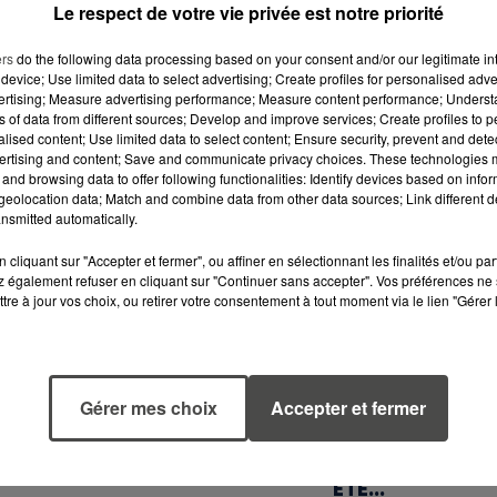
Le respect de votre vie privée est notre priorité
ers
do the following data processing based on your consent and/or our legitimate int
device; Use limited data to select advertising; Create profiles for personalised adver
vertising; Measure advertising performance; Measure content performance; Unders
ns of data from different sources; Develop and improve services; Create profiles to 
alised content; Use limited data to select content; Ensure security, prevent and detect
ertising and content; Save and communicate privacy choices. These technologies
and browsing data to offer following functionalities: Identify devices based on infor
eolocation data; Match and combine data from other data sources; Link different de
nsmitted automatically.
cliquant sur "Accepter et fermer", ou affiner en sélectionnant les finalités et/ou pa
 également refuser en cliquant sur "Continuer sans accepter". Vos préférences ne 
tre à jour vos choix, ou retirer votre consentement à tout moment via le lien "Gérer 
5 août 2026
5 août 2026
QUELLES SONT
MOUCHES : LES 
LES MARQUES QUI
RÉFLEXES À
Gérer mes choix
Accepter et fermer
OFFRENT LE
ADOPTER POUR
MEILLEUR
ÉVITER
RAPPORT...
L'INVASION CET
ÉTÉ...