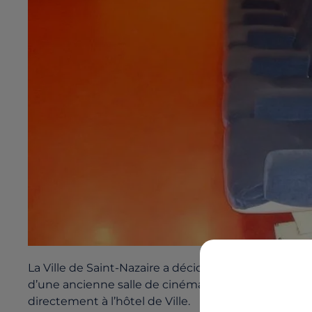
La Ville de Saint-Nazaire a décidé de vendre aux enc
d’une ancienne salle de cinéma, de la vaisselle et 
directement à l’hôtel de Ville.