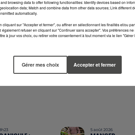
and browsing data to offer following functionalities: Identify devices based on infor
eolocation data; Match and combine data from other data sources; Link different de
nsmitted automatically.
ecrétariat des services techniques au 02.40.64.45.12 ou p
cliquant sur "Accepter et fermer", ou affiner en sélectionnant les finalités et/ou pa
 également refuser en cliquant sur "Continuer sans accepter". Vos préférences ne 
tre à jour vos choix, ou retirer votre consentement à tout moment via le lien "Gérer 
Gérer mes choix
Accepter et fermer
8h23
5 août 2026