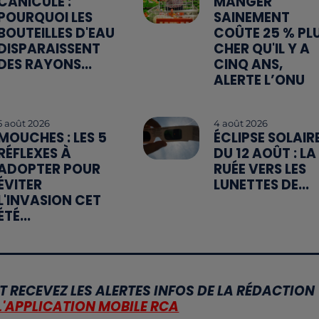
CANICULE :
MANGER
POURQUOI LES
SAINEMENT
BOUTEILLES D'EAU
COÛTE 25 % PL
DISPARAISSENT
CHER QU'IL Y A
DES RAYONS...
CINQ ANS,
ALERTE L’ONU
5 août 2026
4 août 2026
MOUCHES : LES 5
ÉCLIPSE SOLAIR
RÉFLEXES À
DU 12 AOÛT : LA
ADOPTER POUR
RUÉE VERS LES
ÉVITER
LUNETTES DE...
L'INVASION CET
ÉTÉ...
T RECEVEZ LES ALERTES INFOS DE LA RÉDACTION
L'APPLICATION MOBILE RCA