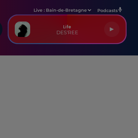
Live :
Bain-de-Bretagne
Podcasts
Life
DES'REE