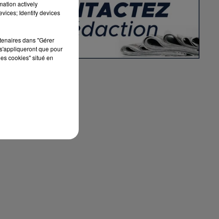
mation actively
vices; Identify devices
ar
rtenaires dans "Gérer
s'appliqueront que pour
les cookies" situé en