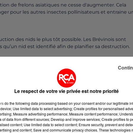
tion de frelons asiatiques ne cesse d'augmenter. Cela
er pour les autres insectes pollinisateurs et entraine u
tion des nids le plus tôt possible. Les Brévinois sont
 qu’un nid est identifié afin de planifier sa destruction.
 rend difficiles à détruire et engendre un surcoût
Contin
les-Pins ont décidé d’apporter une aide financière en
ment de nacelle. Ainsi, seule la somme forfaitaire de 85
e que soit la hauteur du nid.
Le respect de votre vie privée est notre priorité
ers
do the following data processing based on your consent and/or our legitimate int
munale, une inscription au secrétariat des services
device; Use limited data to select advertising; Create profiles for personalised adver
vertising; Measure advertising performance; Measure content performance; Unders
lidée uniquement après le passage d’un technicien de la
ns of data from different sources; Develop and improve services; Create profiles to 
es, frelons communs, guêpes, bourdons ou abeilles et pour
alised content; Use limited data to select content; Ensure security, prevent and detect
ertising and content; Save and communicate privacy choices. These technologies