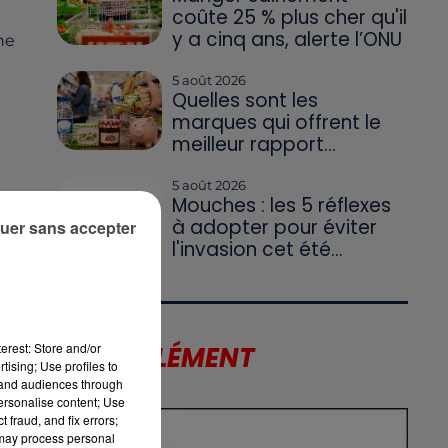
coûte 25 % plus cher qu'il
y a cinq ans, alerte l’ONU
ne
5 août 2026
Quelles sont les
marques qui offrent le
meilleur rapport...
5 août 2026
Mouches : les 5 réflexes
à adopter pour éviter
uer sans accepter
l'invasion cet été...
erest: Store and/or
LE SUPPLÉMENT
tising; Use profiles to
tand audiences through
personalise content; Use
 fraud, and fix errors;
 may process personal