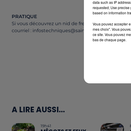
data such as IP address 
requested; Use precise g
based on information tra
PRATIQUE
Si vous découvrez un nid de frelons, contactez le s
Vous pouvez accepter en 
mes choix". Vous pouvez
courriel : infostechniques@saint-brevin.fr
ce site. Vous pouvez met
bas de chaque page.
A LIRE AUSSI...
19h41