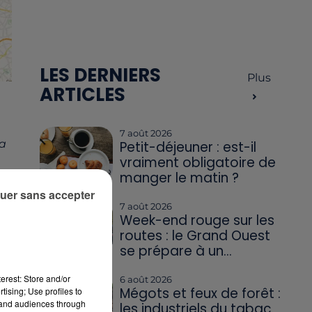
LES DERNIERS
Plus
ARTICLES
7 août 2026
la
Petit-déjeuner : est-il
vraiment obligatoire de
manger le matin ?
uer sans accepter
7 août 2026
Week-end rouge sur les
routes : le Grand Ouest
se prépare à un...
erest: Store and/or
6 août 2026
Mégots et feux de forêt :
tising; Use profiles to
tand audiences through
les industriels du tabac