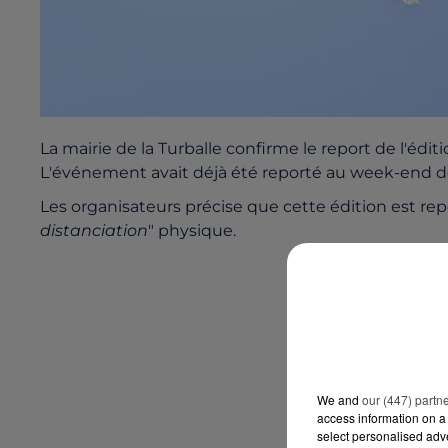
La mairie de la Turballe confirme le report de l'édit
L'événement avait déjà été reporté au week-end d
Les organisateurs précise que cette édition est repo
distanciation
" physique.
We and
our (447) partn
access information on a 
select personalised ad