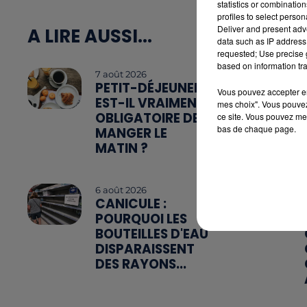
statistics or combinatio
profiles to select person
Deliver and present adv
A LIRE AUSSI...
data such as IP address 
requested; Use precise g
based on information tra
7 août 2026
PETIT-DÉJEUNER :
Vous pouvez accepter en 
EST-IL VRAIMENT
mes choix". Vous pouvez
OBLIGATOIRE DE
ce site. Vous pouvez met
bas de chaque page.
MANGER LE
MATIN ?
6 août 2026
CANICULE :
POURQUOI LES
BOUTEILLES D'EAU
DISPARAISSENT
DES RAYONS...