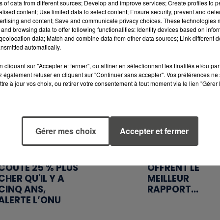
ns of data from different sources; Develop and improve services; Create profiles to 
alised content; Use limited data to select content; Ensure security, prevent and detect
ertising and content; Save and communicate privacy choices. These technologies
and browsing data to offer following functionalities: Identify devices based on infor
eolocation data; Match and combine data from other data sources; Link different de
nsmitted automatically.
7 août 2026
6 août 2026
WEEK-END
MÉGOTS ET FEU
cliquant sur "Accepter et fermer", ou affiner en sélectionnant les finalités et/ou pa
ROUGE SUR LES
DE FORÊT : LES
 également refuser en cliquant sur "Continuer sans accepter". Vos préférences ne 
ROUTES : LE
INDUSTRIELS DU
tre à jour vos choix, ou retirer votre consentement à tout moment via le lien "Gérer 
GRAND OUEST SE
TABAC BIENTÔ
PRÉPARE À UN...
TAXÉS...
Gérer mes choix
Accepter et fermer
5 août 2026
5 août 2026
MANGER
QUELLES SONT
SAINEMENT
LES MARQUES Q
COÛTE 25 % PLUS
OFFRENT LE
CHER QU'IL Y A
MEILLEUR
CINQ ANS,
RAPPORT...
ALERTE L’ONU