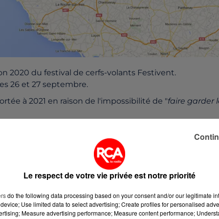
ion 2020 du festival de cerfs-volants Festivent.
es 26 et 27 septembre.
rtée à 2021 en raison de l'impossibilité de "
faire garder 
Contin
Le respect de votre vie privée est notre priorité
ers
do the following data processing based on your consent and/or our legitimate int
device; Use limited data to select advertising; Create profiles for personalised adver
vertising; Measure advertising performance; Measure content performance; Unders