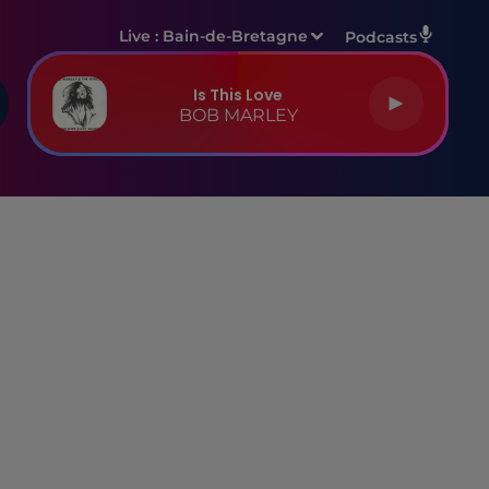
Live :
Bain-de-Bretagne
Podcasts
Is This Love
BOB MARLEY