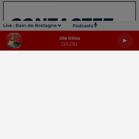
Live :
Bain-de-Bretagne
Podcasts
Ole Gilou
GILOU
LA RADIO
INFOS
PODCASTS
RENDEZ-VOUS
PUBLICITÉ