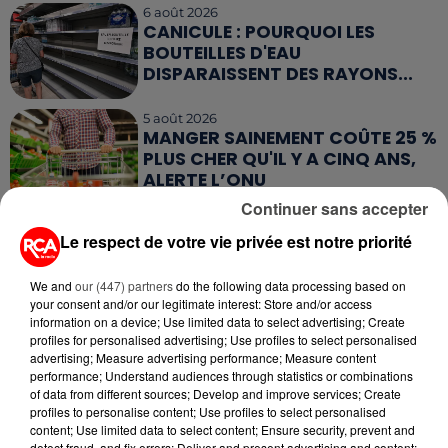
6 août 2026
CANICULE : POURQUOI LES
BOUTEILLES D'EAU
DISPARAISSENT DES RAYONS...
5 août 2026
MANGER SAINEMENT COÛTE 25 %
PLUS CHER QU'IL Y A CINQ ANS,
ALERTE L’ONU
Continuer sans accepter
5 août 2026
Le respect de votre vie privée est notre priorité
QUELLES SONT LES MARQUES QUI
OFFRENT LE MEILLEUR RAPPORT...
We and
our (447) partners
do the following data processing based on
your consent and/or our legitimate interest: Store and/or access
information on a device; Use limited data to select advertising; Create
profiles for personalised advertising; Use profiles to select personalised
advertising; Measure advertising performance; Measure content
performance; Understand audiences through statistics or combinations
of data from different sources; Develop and improve services; Create
RETROUVEZ TOUTE L'ACTU DE LA RÉGION ET
profiles to personalise content; Use profiles to select personalised
RECEVEZ LES ALERTES INFOS DE LA RÉDACTION
content; Use limited data to select content; Ensure security, prevent and
detect fraud, and fix errors; Deliver and present advertising and content;