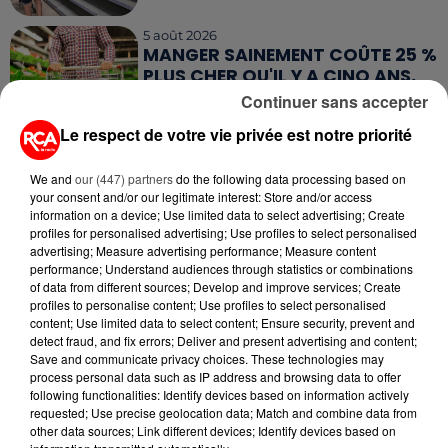
5 août 2026
MANGER SAINEMENT COÛTE 25 %
PLUS CHER QU'IL Y A CINQ ANS,
ALERTE L’ONU
Continuer sans accepter
Le respect de votre vie privée est notre priorité
5 août 2026
QUELLES SONT LES MARQUES QUI
We and
our (447) partners
do the following data processing based on
OFFRENT LE MEILLEUR RAPPORT...
your consent and/or our legitimate interest: Store and/or access
information on a device; Use limited data to select advertising; Create
profiles for personalised advertising; Use profiles to select personalised
5 août 2026
advertising; Measure advertising performance; Measure content
MOUCHES : LES 5 RÉFLEXES À
performance; Understand audiences through statistics or combinations
ADOPTER POUR ÉVITER
of data from different sources; Develop and improve services; Create
profiles to personalise content; Use profiles to select personalised
L'INVASION CET ÉTÉ...
content; Use limited data to select content; Ensure security, prevent and
detect fraud, and fix errors; Deliver and present advertising and content;
4 août 2026
Save and communicate privacy choices. These technologies may
ÉCLIPSE SOLAIRE DU 12 AOÛT : LA
process personal data such as IP address and browsing data to offer
RUÉE VERS LES LUNETTES DE...
following functionalities: Identify devices based on information actively
requested; Use precise geolocation data; Match and combine data from
other data sources; Link different devices; Identify devices based on