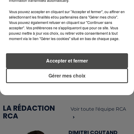
information transmitted automatically.
4 août 2026
CAMPING-CAR : CE QUE VOUS
Vous pouvez accepter en cliquant sur "Accepter et fermer", ou affiner en
AVEZ LE DROIT DE FAIRE... ET LES
sélectionnant les finalités et/ou partenaires dans "Gérer mes choix".
ERREURS...
Vous pouvez également refuser en cliquant sur "Continuer sans
accepter". Vos préférences ne s'appliqueront que pour ce site. Vous
pouvez mettre à jour vos choix, ou retirer votre consentement à tout
moment via le lien "Gérer les cookies" situé en bas de chaque page.
RETROUVEZ TOUTE L'ACTU DE LA RÉGION ET
Accepter et fermer
RECEVEZ LES ALERTES INFOS DE LA RÉDACTION
EN TÉLÉCHARGEANT L'APPLICATION MOBILE
Gérer mes choix
RCA
LA RÉDACTION
Voir toute l'équipe RCA
RCA
DIMITRI COUTAND