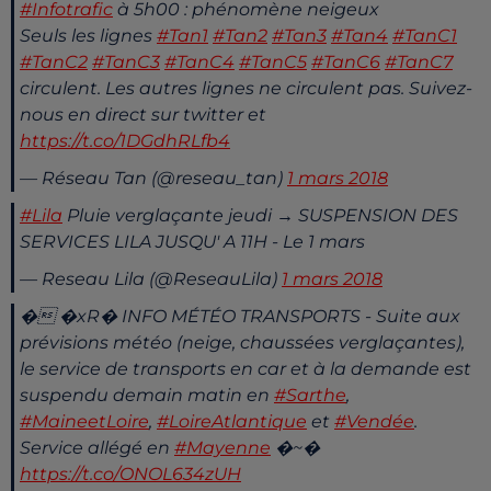
#Infotrafic
à 5h00 : phénomène neigeux
Seuls les lignes
#Tan1
#Tan2
#Tan3
#Tan4
#TanC1
#TanC2
#TanC3
#TanC4
#TanC5
#TanC6
#TanC7
circulent. Les autres lignes ne circulent pas. Suivez-
nous en direct sur twitter et
https://t.co/1DGdhRLfb4
— Réseau Tan (@reseau_tan)
1 mars 2018
#Lila
Pluie verglaçante jeudi → SUSPENSION DES
SERVICES LILA JUSQU' A 11H - Le 1 mars
— Reseau Lila (@ReseauLila)
1 mars 2018
� �xR� INFO MÉTÉO TRANSPORTS - Suite aux
prévisions météo (neige, chaussées verglaçantes),
le service de transports en car et à la demande est
suspendu demain matin en
#Sarthe
,
#MaineetLoire
,
#LoireAtlantique
et
#Vendée
.
Service allégé en
#Mayenne
�~�️
https://t.co/ONOL634zUH