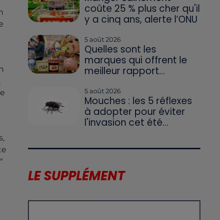
coûte 25 % plus cher qu'il
n
y a cinq ans, alerte l’ONU
e
5 août 2026
Quelles sont les
marques qui offrent le
meilleur rapport...
n
t
5 août 2026
le
Mouches : les 5 réflexes
à adopter pour éviter
l'invasion cet été...
s,
te
"
LE SUPPLÉMENT