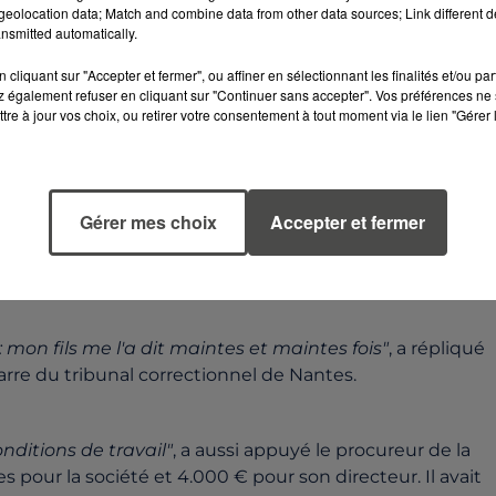
eolocation data; Match and combine data from other data sources; Link different de
nsmitted automatically.
cliquant sur "Accepter et fermer", ou affiner en sélectionnant les finalités et/ou pa
té se réunit aussi
"toutes les cinq à six semaines"
, a
 également refuser en cliquant sur "Continuer sans accepter". Vos préférences ne 
tre à jour vos choix, ou retirer votre consentement à tout moment via le lien "Gérer 
omité d'hygiène, de sécurité et des conditions de travail
e de fatalité, en raison de
"la nature de l'activité"
de s
nt 500 kg, sont mortelles"
, a rappelé le président du
Gérer mes choix
Accepter et fermer
: mon fils me l'a dit maintes et maintes fois"
, a répliqué
barre du tribunal correctionnel de Nantes.
nditions de travail"
, a aussi appuyé le procureur de la
our la société et 4.000 € pour son directeur. Il avait