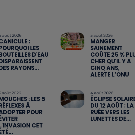
6 août 2026
5 août 2026
CANICULE :
MANGER
POURQUOI LES
SAINEMENT
BOUTEILLES D'EAU
COÛTE 25 % PL
DISPARAISSENT
CHER QU'IL Y A
DES RAYONS...
CINQ ANS,
ALERTE L’ONU
5 août 2026
4 août 2026
MOUCHES : LES 5
ÉCLIPSE SOLAIR
RÉFLEXES À
DU 12 AOÛT : LA
ADOPTER POUR
RUÉE VERS LES
ÉVITER
LUNETTES DE...
L'INVASION CET
ÉTÉ...