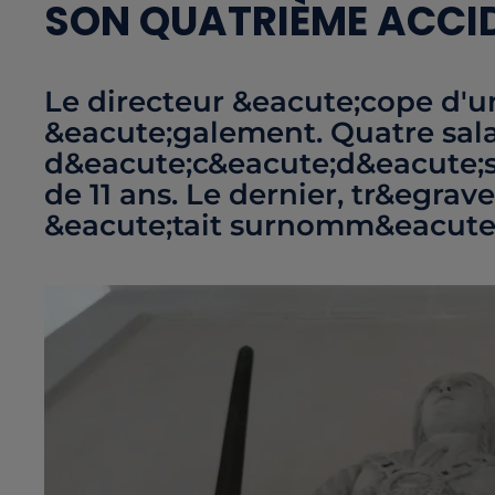
SON QUATRIÈME ACCI
Le directeur &eacute;cope d'u
&eacute;galement. Quatre sala
d&eacute;c&eacute;d&eacute;s 
de 11 ans. Le dernier, tr&egra
&eacute;tait surnomm&eacute;