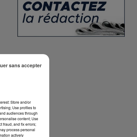
uer sans accepter
erest: Store and/or
tising; Use profiles to
tand audiences through
personalise content; Use
 fraud, and fix errors;
 may process personal
er
mation actively