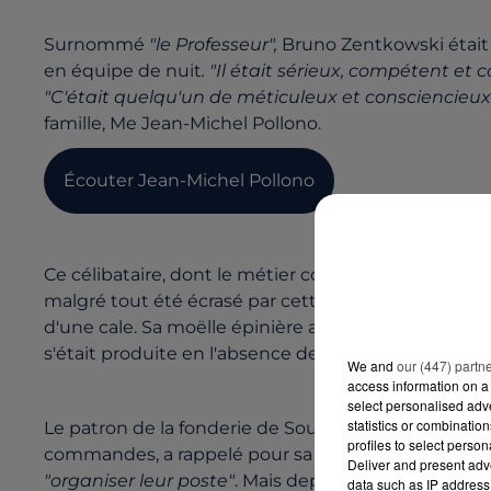
Surnommé
"le Professeur",
Bruno Zentkowski était p
en équipe de nuit
. "Il était sérieux, compétent et
"C'était quelqu'un de méticuleux et consciencieux, 
famille, Me Jean-Michel Pollono.
Écouter Jean-Michel Pollono
Ce célibataire, dont le métier consistait à poncer et 
malgré tout été écrasé par cette lourde pièce, qui
d'une cale. Sa moëlle épinière avait été
"tranchée n
s'était produite en l'absence de tout témoin.
We and
our (447) partn
access information on a 
select personalised ad
statistics or combinatio
Le patron de la fonderie de Soudan, qui connaît là 
profiles to select person
commandes, a rappelé pour sa part au tribunal qu
Deliver and present adv
"organiser leur poste"
. Mais depuis cet accident, il
"
data such as IP address 