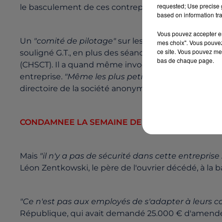
requested; Use precise g
le basculement de ces contrepoids.
based on information tra
Vous pouvez accepter en 
Un
"comité de pilotage"
sur les questions de sécuri
mes choix". Vous pouvez
ce site. Vous pouvez met
souligné G.T., en plus des séances habituelles du C
bas de chaque page.
(CHSCT). Il a quand même invoqué une certaine form
entreprise.
"Même les plus petites pièces, qui pèse
directoire de la société anonyme.
CONDAMNEE LA SEMAINE DERNIERE
Mais
"il n'y a pas de sécurité dans cette entreprise 
Léon Zentkowski, le père de l'ouvrier décédé, à la 
"Ce n'est pas aux employés de s'adapter à leurs co
République, qui avait demandé 25.000 € d'amendes p