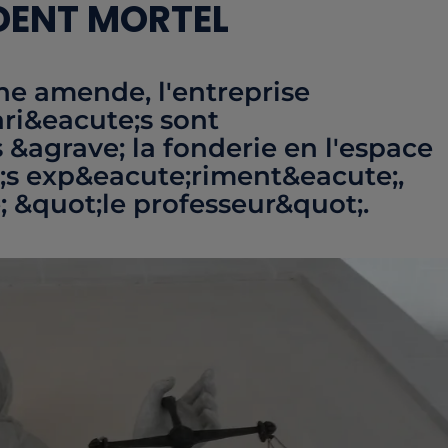
DENT MORTEL
ne amende, l'entreprise
ri&eacute;s sont
&agrave; la fonderie en l'espace
ve;s exp&eacute;riment&eacute;,
 &quot;le professeur&quot;.