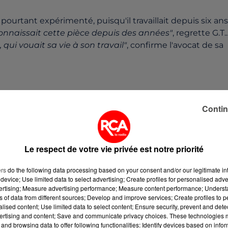
ourtant expérimenté, puisqu'il travaillait depuis six ans
 connaissait cette pièce depuis des années"
, regrette G.T..
qui vouait sa vie à son travail"
, confirme l'avocat de sa
Contin
polir les pièces avant qu'elles ne soient peintes, avait
 avait inexplicablement basculé en dépit de la présence
Le respect de votre vie privée est notre priorité
et"
au niveau du cou par la chute du contrepoids, qui
ers
do the following data processing based on your consent and/or our legitimate int
device; Use limited data to select advertising; Create profiles for personalised adver
vertising; Measure advertising performance; Measure content performance; Unders
ns of data from different sources; Develop and improve services; Create profiles to 
son troisième accident mortel depuis qu'il est aux
alised content; Use limited data to select content; Ensure security, prevent and detect
'une
"certaine liberté
" était laissée à ses employés pour
ertising and content; Save and communicate privacy choices. These technologies
impose"
l'utilisation d'une cale métallique pour empêch
and browsing data to offer following functionalities: Identify devices based on infor