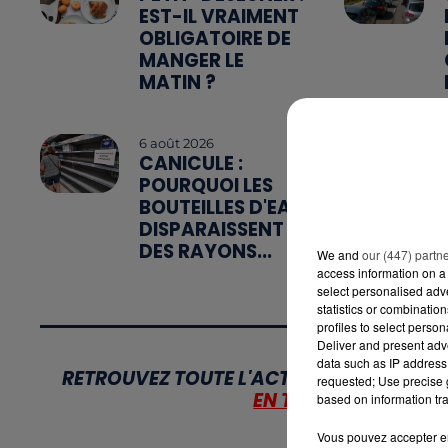
EST-IL VRAIMENT
OBLIGATOIRE DE
MANGER LE
MATIN ?
6 août 2026
CANICULE :
POURQUOI LES
BOUTEILLES D'EAU
DISPARAISSENT
DES RAYONS...
We and
our (447) partn
access information on a 
select personalised ad
statistics or combinatio
profiles to select person
Deliver and present adv
data such as IP address 
RETROUVEZ TOUTE L'ACTU DE LA RÉGION E
requested; Use precise g
EN TÉLÉCHARGEANT 
based on information tra
Vous pouvez accepter en 