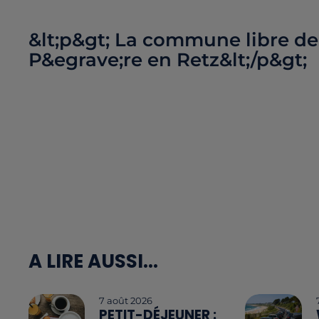
&lt;p&gt; La commune libre de
P&egrave;re en Retz&lt;/p&gt;
A LIRE AUSSI...
7 août 2026
PETIT-DÉJEUNER :