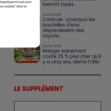
s'appliqueront que pour
bientôt taxés...
les cookies" situé en
6 août 2026
Canicule : pourquoi les
bouteilles d'eau
disparaissent des
rayons...
5 août 2026
Manger sainement
coûte 25 % plus cher qu'il
y a cinq ans, alerte l’ONU
LE SUPPLÉMENT