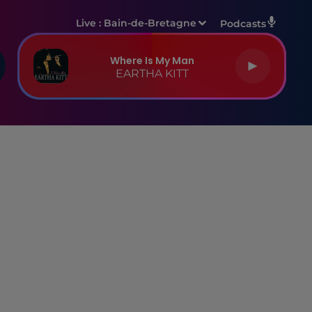
Live :
Bain-de-Bretagne
Podcasts
Where Is My Man
EARTHA KITT