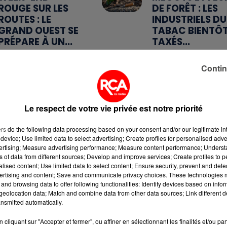
ROUGE SUR LES
DE FORÊT : LES
ROUTES : LE
INDUSTRIELS DU
GRAND OUEST SE
TABAC BIENTÔ
PRÉPARE À UN...
TAXÉS...
Contin
5 août 2026
5 août 2026
MANGER
QUELLES SONT
SAINEMENT
LES MARQUES Q
COÛTE 25 % PLUS
OFFRENT LE
Le respect de votre vie privée est notre priorité
CHER QU'IL Y A
MEILLEUR
CINQ ANS,
RAPPORT...
ers
do the following data processing based on your consent and/or our legitimate int
ALERTE L’ONU
device; Use limited data to select advertising; Create profiles for personalised adver
vertising; Measure advertising performance; Measure content performance; Unders
ns of data from different sources; Develop and improve services; Create profiles to 
alised content; Use limited data to select content; Ensure security, prevent and detect
ertising and content; Save and communicate privacy choices. These technologies
and browsing data to offer following functionalities: Identify devices based on infor
T RECEVEZ LES ALERTES INFOS DE LA RÉDACTION
eolocation data; Match and combine data from other data sources; Link different de
L'APPLICATION MOBILE RCA
nsmitted automatically.
cliquant sur "Accepter et fermer", ou affiner en sélectionnant les finalités et/ou pa