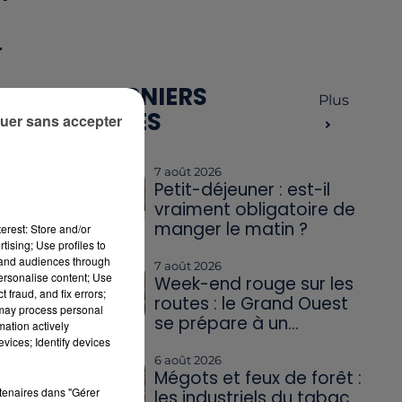
T
LES DERNIERS
Plus
ARTICLES
uer sans accepter
UI
7 août 2026
Petit-déjeuner : est-il
vraiment obligatoire de
manger le matin ?
erest: Store and/or
tising; Use profiles to
tand audiences through
7 août 2026
personalise content; Use
Week-end rouge sur les
 fraud, and fix errors;
routes : le Grand Ouest
 may process personal
se prépare à un...
mation actively
vices; Identify devices
6 août 2026
Mégots et feux de forêt :
rtenaires dans "Gérer
les industriels du tabac