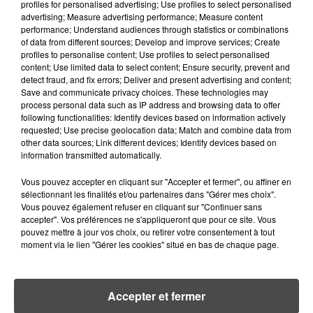
5 août 2026
profiles for personalised advertising; Use profiles to select personalised
QUELLES SONT LES MARQUES QUI
advertising; Measure advertising performance; Measure content
performance; Understand audiences through statistics or combinations
OFFRENT LE MEILLEUR RAPPORT...
of data from different sources; Develop and improve services; Create
profiles to personalise content; Use profiles to select personalised
content; Use limited data to select content; Ensure security, prevent and
detect fraud, and fix errors; Deliver and present advertising and content;
Save and communicate privacy choices. These technologies may
process personal data such as IP address and browsing data to offer
following functionalities: Identify devices based on information actively
RETROUVEZ TOUTE L'ACTU DE LA RÉGION ET
requested; Use precise geolocation data; Match and combine data from
RECEVEZ LES ALERTES INFOS DE LA RÉDACTION
other data sources; Link different devices; Identify devices based on
information transmitted automatically.
EN TÉLÉCHARGEANT L'APPLICATION MOBILE
RCA
Vous pouvez accepter en cliquant sur "Accepter et fermer", ou affiner en
sélectionnant les finalités et/ou partenaires dans "Gérer mes choix".
Vous pouvez également refuser en cliquant sur "Continuer sans
accepter". Vos préférences ne s'appliqueront que pour ce site. Vous
pouvez mettre à jour vos choix, ou retirer votre consentement à tout
LA RÉDACTION
moment via le lien "Gérer les cookies" situé en bas de chaque page.
Voir toute l'équipe RCA
RCA
Accepter et fermer
DIMITRI COUTAND