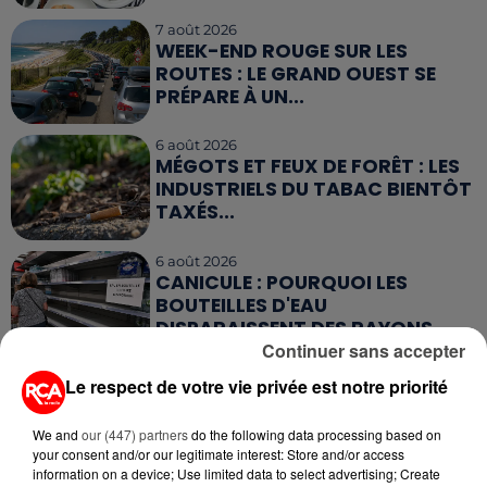
7 août 2026
WEEK-END ROUGE SUR LES
ROUTES : LE GRAND OUEST SE
PRÉPARE À UN...
6 août 2026
MÉGOTS ET FEUX DE FORÊT : LES
INDUSTRIELS DU TABAC BIENTÔT
TAXÉS...
6 août 2026
CANICULE : POURQUOI LES
BOUTEILLES D'EAU
DISPARAISSENT DES RAYONS...
Continuer sans accepter
5 août 2026
Le respect de votre vie privée est notre priorité
MANGER SAINEMENT COÛTE 25 %
PLUS CHER QU'IL Y A CINQ ANS,
We and
our (447) partners
do the following data processing based on
ALERTE L’ONU
your consent and/or our legitimate interest: Store and/or access
information on a device; Use limited data to select advertising; Create