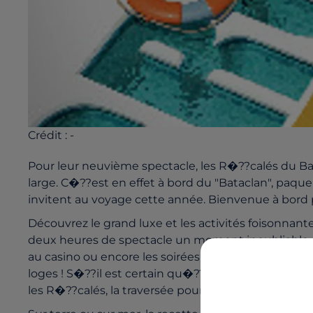
Crédit :
-
Pour leur neuvième spectacle, les R�??calés du Ba
large. C�??est en effet à bord du "Bataclan", paqu
invitent au voyage cette année. Bienvenue à bord p
Découvrez le grand luxe et les activités foisonnant
deux heures de spectacle un moment inoubliable. Qu
au casino ou encore les soirées de gala : bien calés
loges ! S�??il est certain qu�??aucun iceberg ne
les R�??calés, la traversée pourra aussi parfois s�