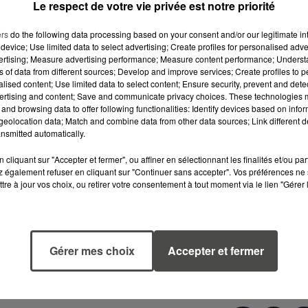
change pas. Au programme : toujours beaucoup d�??
Le respect de votre vie privée est notre priorité
lus encore dans un spectacle intégralement écrit et mis 
ers
do the following data processing based on your consent and/or our legitimate int
device; Use limited data to select advertising; Create profiles for personalised adver
ès maintenant vos billets pour l�??un (ou plusieurs) des
vertising; Measure advertising performance; Measure content performance; Unders
ns of data from different sources; Develop and improve services; Create profiles to 
ez-vous donc à l�??Espace Culturel de la Mauvraie, à
alised content; Use limited data to select content; Ensure security, prevent and detect
ertising and content; Save and communicate privacy choices. These technologies
and browsing data to offer following functionalities: Identify devices based on infor
eolocation data; Match and combine data from other data sources; Link different de
nsmitted automatically.
cliquant sur "Accepter et fermer", ou affiner en sélectionnant les finalités et/ou pa
 également refuser en cliquant sur "Continuer sans accepter". Vos préférences ne 
tre à jour vos choix, ou retirer votre consentement à tout moment via le lien "Gérer 
Gérer mes choix
Accepter et fermer
taclan.fr ou au 06 95 75 50 01.