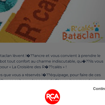
taclan lèvent l�??ancre et vous convient à prendre le
ebot tout confort au charme indiscutable, qu�??ils vous
our « La Croisière des R�??calés » !
es que vous a réservés l�??équipage, pour faire de ces
e ce soit pour les cours de fitness, les prises de risqu
 dans votre fauteuil, vous serez toujours aux premières
Contin
 se présentera devant vous, n�??oubliez pas qu�??avec
??avérer tumultueuse...