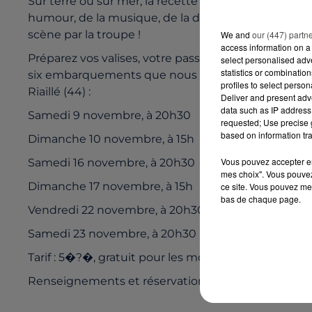
Sur terre ou sur mer, la recette des Variétés ne 
humour, de la musique, de la danse, du visuel et p
scène par la troupe !
We and
our (447) partn
access information on a 
Préparez vos valises, votre passeport et réservez d
select personalised ad
statistics or combinatio
six embarquements que nous vous proposons. Rend
profiles to select person
Riaillé (44) :
Deliver and present adv
data such as IP address 
Samedi 9 novembre, à 20h30
requested; Use precise g
based on information tra
Dimanche 10 novembre, à 15h
Vous pouvez accepter en 
Samedi 16 novembre, à 20h30
mes choix". Vous pouvez
Dimanche 17 novembre, à 15h
ce site. Vous pouvez met
bas de chaque page.
Vendredi 22 novembre, à 20h30
Samedi 23 novembre, à 20h30
Tarif : 5�?�, gratuit pour les moins de 12 ans.
Renseignements et réservations : www.lesrcalesduba