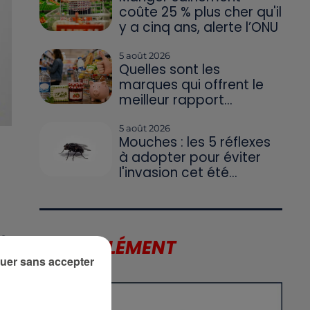
coûte 25 % plus cher qu'il
y a cinq ans, alerte l’ONU
5 août 2026
Quelles sont les
marques qui offrent le
meilleur rapport...
5 août 2026
Mouches : les 5 réflexes
à adopter pour éviter
l'invasion cet été...
es
LE SUPPLÉMENT
uer sans accepter