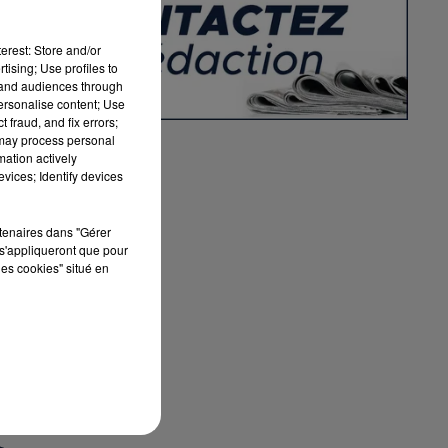
en
erest: Store and/or
tising; Use profiles to
tand audiences through
personalise content; Use
 fraud, and fix errors;
 may process personal
mation actively
vices; Identify devices
rtenaires dans "Gérer
s'appliqueront que pour
les cookies" situé en