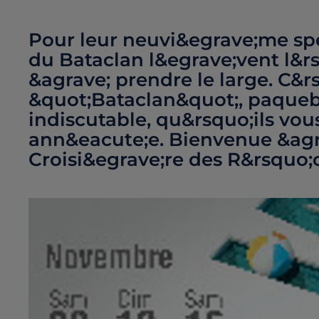
Pour leur neuvi&egrave;me spe
du Bataclan l&egrave;vent l&r
&agrave; prendre le large. C&r
&quot;Bataclan&quot;, paqueb
indiscutable, qu&rsquo;ils vou
ann&eacute;e. Bienvenue &agr
Croisi&egrave;re des R&rsquo;c