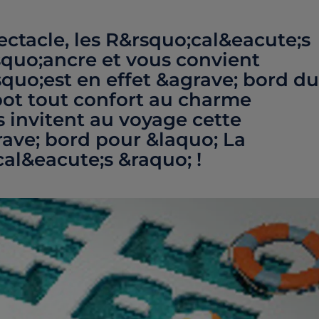
ctacle, les R&rsquo;cal&eacute;s
squo;ancre et vous convient
squo;est en effet &agrave; bord du
ot tout confort au charme
s invitent au voyage cette
ave; bord pour &laquo; La
al&eacute;s &raquo; !