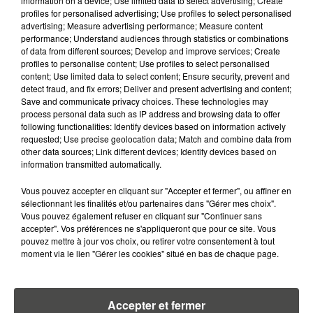
information on a device; Use limited data to select advertising; Create
profiles for personalised advertising; Use profiles to select personalised
3 août 2026
advertising; Measure advertising performance; Measure content
ASSURANCES : TOUT SAVOIR
performance; Understand audiences through statistics or combinations
SUR L'AUGMENTATION DE LA «
of data from different sources; Develop and improve services; Create
TAXE ATTENTAT »...
profiles to personalise content; Use profiles to select personalised
content; Use limited data to select content; Ensure security, prevent and
detect fraud, and fix errors; Deliver and present advertising and content;
Save and communicate privacy choices. These technologies may
process personal data such as IP address and browsing data to offer
following functionalities: Identify devices based on information actively
requested; Use precise geolocation data; Match and combine data from
RETROUVEZ TOUTE L'ACTU DE LA RÉGION ET
other data sources; Link different devices; Identify devices based on
RECEVEZ LES ALERTES INFOS DE LA RÉDACTION
information transmitted automatically.
EN TÉLÉCHARGEANT L'APPLICATION MOBILE
Vous pouvez accepter en cliquant sur "Accepter et fermer", ou affiner en
RCA
sélectionnant les finalités et/ou partenaires dans "Gérer mes choix".
Vous pouvez également refuser en cliquant sur "Continuer sans
accepter". Vos préférences ne s'appliqueront que pour ce site. Vous
pouvez mettre à jour vos choix, ou retirer votre consentement à tout
moment via le lien "Gérer les cookies" situé en bas de chaque page.
LA RÉDACTION
Voir toute l'équipe RCA
RCA
Accepter et fermer