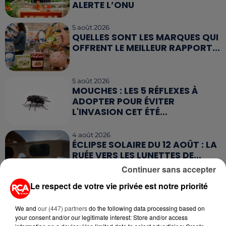
ALERTE L’ONU
5 août 2026
QUELLES SONT LES MARQUES QUI
OFFRENT LE MEILLEUR RAPPORT...
5 août 2026
MOUCHES : LES 5 RÉFLEXES À
ADOPTER POUR ÉVITER
L'INVASION CET ÉTÉ...
4 août 2026
ÉCLIPSE SOLAIRE DU 12 AOÛT : LA
RUÉE VERS LES LUNETTES DE...
Continuer sans accepter
Le respect de votre vie privée est notre priorité
4 août 2026
CAMPING-CAR : CE QUE VOUS
AVEZ LE DROIT DE FAIRE... ET LES
We and
our (447) partners
do the following data processing based on
your consent and/or our legitimate interest: Store and/or access
ERREURS...