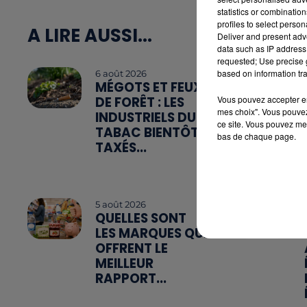
statistics or combinatio
profiles to select person
A LIRE AUSSI...
Deliver and present adv
data such as IP address 
requested; Use precise g
based on information tra
6 août 2026
MÉGOTS ET FEUX
Vous pouvez accepter en 
DE FORÊT : LES
mes choix". Vous pouvez
INDUSTRIELS DU
ce site. Vous pouvez met
TABAC BIENTÔT
bas de chaque page.
TAXÉS...
5 août 2026
QUELLES SONT
LES MARQUES QUI
OFFRENT LE
MEILLEUR
RAPPORT...