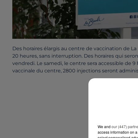
Des horaires élargis au centre de vaccination de La B
20 heures, sans interruption. Des horaires qui ser
vendredi. Le samedi, le centre sera accessible de 9
vaccinale du centre, 2800 injections seront admini
We and
our (447) partn
access information on a 
select personalised ad