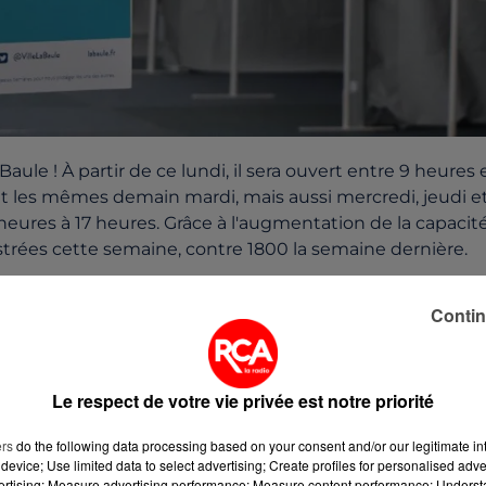
aule ! À partir de ce lundi, il sera ouvert entre 9 heures 
ont les mêmes demain mardi, mais aussi mercredi, jeudi e
 heures à 17 heures. Grâce à l'augmentation de la capacit
strées cette semaine, contre 1800 la semaine dernière.
Contin
Le respect de votre vie privée est notre priorité
ers
do the following data processing based on your consent and/or our legitimate int
device; Use limited data to select advertising; Create profiles for personalised adver
vertising; Measure advertising performance; Measure content performance; Unders