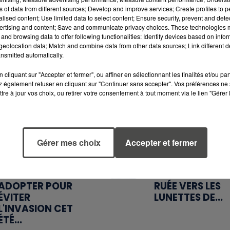
ns of data from different sources; Develop and improve services; Create profiles to 
alised content; Use limited data to select content; Ensure security, prevent and detect
ertising and content; Save and communicate privacy choices. These technologies
and browsing data to offer following functionalities: Identify devices based on infor
eolocation data; Match and combine data from other data sources; Link different de
nsmitted automatically.
6 août 2026
5 août 2026
CANICULE :
MANGER
cliquant sur "Accepter et fermer", ou affiner en sélectionnant les finalités et/ou pa
POURQUOI LES
SAINEMENT
 également refuser en cliquant sur "Continuer sans accepter". Vos préférences ne 
BOUTEILLES D'EAU
COÛTE 25 % PL
tre à jour vos choix, ou retirer votre consentement à tout moment via le lien "Gérer 
DISPARAISSENT
CHER QU'IL Y A
DES RAYONS...
CINQ ANS,
ALERTE L’ONU
Gérer mes choix
Accepter et fermer
5 août 2026
4 août 2026
MOUCHES : LES 5
ÉCLIPSE SOLAIR
RÉFLEXES À
DU 12 AOÛT : LA
ADOPTER POUR
RUÉE VERS LES
ÉVITER
LUNETTES DE...
L'INVASION CET
ÉTÉ...