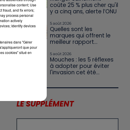
coûte 25 % plus cher qu'il
personalise content; Use
 fraud, and fix errors;
y a cinq ans, alerte l’ONU
 may process personal
mation actively
5 août 2026
vices; Identify devices
Quelles sont les
marques qui offrent le
meilleur rapport...
rtenaires dans "Gérer
s'appliqueront que pour
US
les cookies" situé en
5 août 2026
Mouches : les 5 réflexes
à adopter pour éviter
l'invasion cet été...
E
LE SUPPLÉMENT