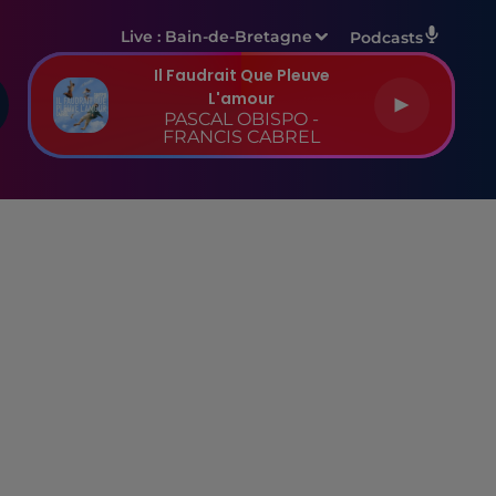
Live :
Bain-de-Bretagne
Podcasts
Il Faudrait Que Pleuve
L'amour
PASCAL OBISPO -
FRANCIS CABREL