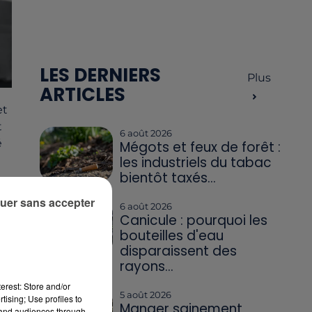
LES DERNIERS
Plus
ARTICLES
et
t
6 août 2026
é
Mégots et feux de forêt :
les industriels du tabac
bientôt taxés...
uer sans accepter
6 août 2026
Canicule : pourquoi les
bouteilles d'eau
disparaissent des
rayons...
erest: Store and/or
5 août 2026
tising; Use profiles to
Manger sainement
tand audiences through