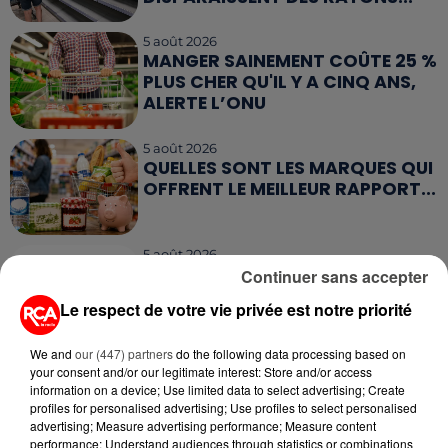
5 août 2026
MANGER SAINEMENT COÛTE 25 %
PLUS CHER QU'IL Y A CINQ ANS,
ALERTE L’ONU
5 août 2026
QUELLES SONT LES MARQUES QUI
OFFRENT LE MEILLEUR RAPPORT...
5 août 2026
MOUCHES : LES 5 RÉFLEXES À
Continuer sans accepter
ADOPTER POUR ÉVITER
Le respect de votre vie privée est notre priorité
L'INVASION CET ÉTÉ...
We and
our (447) partners
do the following data processing based on
4 août 2026
your consent and/or our legitimate interest: Store and/or access
ÉCLIPSE SOLAIRE DU 12 AOÛT : LA
information on a device; Use limited data to select advertising; Create
RUÉE VERS LES LUNETTES DE...
profiles for personalised advertising; Use profiles to select personalised
advertising; Measure advertising performance; Measure content
performance; Understand audiences through statistics or combinations