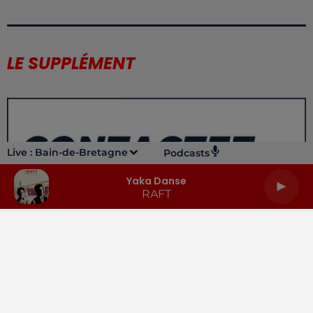
LE SUPPLÉMENT
Live :
Bain-de-Bretagne
Podcasts
Yaka Danse
RAFT