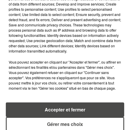
of data from different sources; Develop and improve services; Create
profiles to personalise content; Use profiles to select personalised
content; Use limited data to select content; Ensure security, prevent and
detect fraud, and fix errors; Deliver and present advertising and content;
Save and communicate privacy choices. These technologies may
RETROUVEZ TOUTE L'ACTU DE LA RÉGION ET
process personal data such as IP address and browsing data to offer
RECEVEZ LES ALERTES INFOS DE LA RÉDACTION
following functionalities: Identify devices based on information actively
EN TÉLÉCHARGEANT L'APPLICATION MOBILE
requested; Use precise geolocation data; Match and combine data from
RCA
other data sources; Link different devices; Identify devices based on
information transmitted automatically.
Vous pouvez accepter en cliquant sur "Accepter et fermer", ou affiner en
sélectionnant les finalités et/ou partenaires dans "Gérer mes choix".
Vous pouvez également refuser en cliquant sur "Continuer sans
LA RÉDACTION
Voir toute l'équipe RCA
accepter". Vos préférences ne s'appliqueront que pour ce site. Vous
RCA
pouvez mettre à jour vos choix, ou retirer votre consentement à tout
moment via le lien "Gérer les cookies" situé en bas de chaque page.
DIMITRI COUTAND
Journaliste
Accepter et fermer
Gérer mes choix