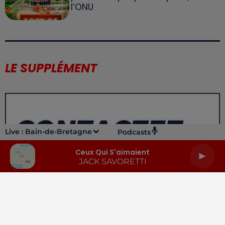
l’ONU
LE SUPPLÉMENT
Live :
Bain-de-Bretagne
Podcasts
Ceux Qui S'aimaient
JACK SAVORETTI