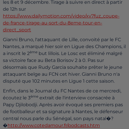
les 8 et 9 décembre. Tirage à suivre en direct à partir
de 12h sur
https://www.dailymotion.com/video/xv7fuz_coupe-
de-france-tirage-au-sort-du-8eme-tour-en-
direct_sport
Gianni Bruno, l'attaquant de Lille, convoité par le FC
Nantes, a marqué hier soir en Ligue des Champions, il
ème
a inscrit le 2
but lillois. Le Losc est éliminé malgré
sa victoire face au Beta Borisov 2 à 0. Pas sur
désormais que Rudy Garcia souhaite prêter le jeune
attaquant belge au FCN cet hiver. Gianni Bruno n'a
disputé que 102 minutes en Ligue 1 cette saison.
Enfin, dans le Journal du FC Nantes de ce mercredi,
ème
écoutez le 3
extrait de l'interview consacrée à
Papy Djilobodji. Après avoir évoqué ses premiers pas
de footballeur et sa signature à Nantes, le défenseur
central nous parle du Sénégal, son pays natal�?
�
http://www.cotedamour.fr/podcasts.htm