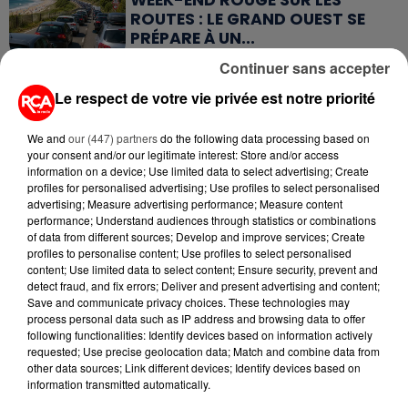
ROUTES : LE GRAND OUEST SE
PRÉPARE À UN...
Continuer sans accepter
6 août 2026
MÉGOTS ET FEUX DE FORÊT : LES
Le respect de votre vie privée est notre priorité
INDUSTRIELS DU TABAC BIENTÔT
TAXÉS...
We and
our (447) partners
do the following data processing based on
your consent and/or our legitimate interest: Store and/or access
information on a device; Use limited data to select advertising; Create
6 août 2026
profiles for personalised advertising; Use profiles to select personalised
CANICULE : POURQUOI LES
advertising; Measure advertising performance; Measure content
BOUTEILLES D'EAU
performance; Understand audiences through statistics or combinations
DISPARAISSENT DES RAYONS...
of data from different sources; Develop and improve services; Create
profiles to personalise content; Use profiles to select personalised
content; Use limited data to select content; Ensure security, prevent and
5 août 2026
detect fraud, and fix errors; Deliver and present advertising and content;
MANGER SAINEMENT COÛTE 25 %
Save and communicate privacy choices. These technologies may
PLUS CHER QU'IL Y A CINQ ANS,
process personal data such as IP address and browsing data to offer
ALERTE L’ONU
following functionalities: Identify devices based on information actively
requested; Use precise geolocation data; Match and combine data from
other data sources; Link different devices; Identify devices based on
5 août 2026
information transmitted automatically.
QUELLES SONT LES MARQUES QUI
OFFRENT LE MEILLEUR RAPPORT...