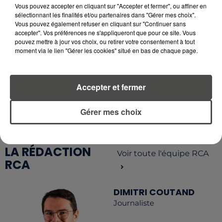
Vous pouvez accepter en cliquant sur "Accepter et fermer", ou affiner en
sélectionnant les finalités et/ou partenaires dans "Gérer mes choix".
Vous pouvez également refuser en cliquant sur "Continuer sans
accepter". Vos préférences ne s'appliqueront que pour ce site. Vous
pouvez mettre à jour vos choix, ou retirer votre consentement à tout
moment via le lien "Gérer les cookies" situé en bas de chaque page.
RETROUVEZ TOUTE L'ACTU DE LA RÉGION ET
RECEVEZ LES ALERTES INFOS DE LA RÉDACTION
Accepter et fermer
EN TÉLÉCHARGEANT L'APPLICATION MOBILE
RCA
Gérer mes choix
LA RÉDACTION
Voir toute l'équipe RCA
RCA
DIMITRI COUTAND
Journaliste