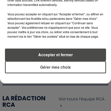
other data sources; Link different devices; Identify devices based on
information transmitted automatically.
4 août 2026
Vous pouvez accepter en cliquant sur "Accepter et fermer", ou affiner en
CAMPING-CAR : CE QUE VOUS
sélectionnant les finalités et/ou partenaires dans "Gérer mes choix".
AVEZ LE DROIT DE FAIRE... ET LES
Vous pouvez également refuser en cliquant sur "Continuer sans
ERREURS...
accepter". Vos préférences ne s'appliqueront que pour ce site. Vous
pouvez mettre à jour vos choix, ou retirer votre consentement à tout
moment via le lien "Gérer les cookies" situé en bas de chaque page.
Accepter et fermer
RETROUVEZ TOUTE L'ACTU DE LA RÉGION ET
RECEVEZ LES ALERTES INFOS DE LA RÉDACTION
EN TÉLÉCHARGEANT L'APPLICATION MOBILE
Gérer mes choix
RCA
LA RÉDACTION
Voir toute l'équipe RCA
RCA