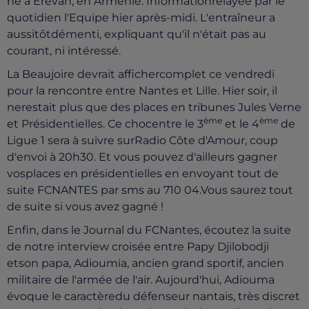
né à Erévan, en Arménie. Informationrelayée par le
quotidien l'Equipe hier après-midi. L'entraîneur a
aussitôtdémenti, expliquant qu'il n'était pas au
courant, ni intéressé.
La Beaujoire devrait affichercomplet ce vendredi
pour la rencontre entre Nantes et Lille. Hier soir, il
nerestait plus que des places en tribunes Jules Verne
ème
ème
et Présidentielles. Ce chocentre le 3
et le 4
de
Ligue 1 sera à suivre surRadio Côte d'Amour, coup
d'envoi à 20h30. Et vous pouvez d'ailleurs gagner
vosplaces en présidentielles en envoyant tout de
suite FCNANTES par sms au 710 04.Vous saurez tout
de suite si vous avez gagné !
Enfin, dans le Journal du FCNantes, écoutez la suite
de notre interview croisée entre Papy Djilobodji
etson papa, Adioumia, ancien grand sportif, ancien
militaire de l'armée de l'air. Aujourd'hui, Adiouma
évoque le caractèredu défenseur nantais, très discret