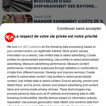
BOUTEILLES D'EAU
DISPARAISSENT DES RAYONS...
5 août 2026
MANGER SAINEMENT COÛTE 25 %
PLUS CHER QU'IL Y A CINQ ANS,
Continuer sans accepter
ALERTE L’ONU
Le respect de votre vie privée est notre priorité
5 août 2026
QUELLES SONT LES MARQUES QUI
We and
our (447) partners
do the following data processing based on
OFFRENT LE MEILLEUR RAPPORT...
your consent and/or our legitimate interest: Store and/or access
information on a device; Use limited data to select advertising; Create
profiles for personalised advertising; Use profiles to select personalised
advertising; Measure advertising performance; Measure content
5 août 2026
performance; Understand audiences through statistics or combinations
MOUCHES : LES 5 RÉFLEXES À
of data from different sources; Develop and improve services; Create
ADOPTER POUR ÉVITER
profiles to personalise content; Use profiles to select personalised
content; Use limited data to select content; Ensure security, prevent and
L'INVASION CET ÉTÉ...
detect fraud, and fix errors; Deliver and present advertising and content;
Save and communicate privacy choices. These technologies may
4 août 2026
process personal data such as IP address and browsing data to offer
ÉCLIPSE SOLAIRE DU 12 AOÛT : LA
following functionalities: Identify devices based on information actively
RUÉE VERS LES LUNETTES DE...
requested; Use precise geolocation data; Match and combine data from