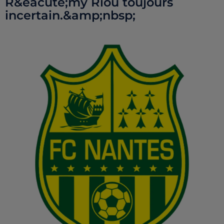
R&eacute;my Riou toujours
incertain.&amp;nbsp;