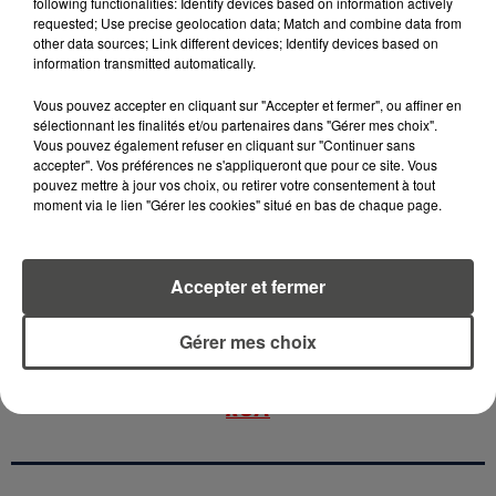
following functionalities: Identify devices based on information actively
4 août 2026
requested; Use precise geolocation data; Match and combine data from
ÉCLIPSE SOLAIRE DU 12 AOÛT : LA
other data sources; Link different devices; Identify devices based on
RUÉE VERS LES LUNETTES DE...
information transmitted automatically.
Vous pouvez accepter en cliquant sur "Accepter et fermer", ou affiner en
sélectionnant les finalités et/ou partenaires dans "Gérer mes choix".
4 août 2026
Vous pouvez également refuser en cliquant sur "Continuer sans
CAMPING-CAR : CE QUE VOUS
accepter". Vos préférences ne s'appliqueront que pour ce site. Vous
AVEZ LE DROIT DE FAIRE... ET LES
pouvez mettre à jour vos choix, ou retirer votre consentement à tout
ERREURS...
moment via le lien "Gérer les cookies" situé en bas de chaque page.
Accepter et fermer
RETROUVEZ TOUTE L'ACTU DE LA RÉGION ET
Gérer mes choix
RECEVEZ LES ALERTES INFOS DE LA RÉDACTION
EN TÉLÉCHARGEANT L'APPLICATION MOBILE
RCA