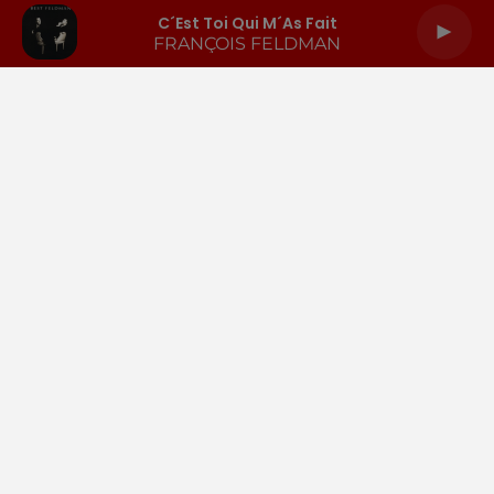
C´est Toi Qui M´as Fait
FRANÇOIS FELDMAN
LA RADIO
INFOS
PODCASTS
RENDEZ-VOUS
PUBLICITÉ
Gestion des cookies
Mentions légales
Espace presse
Téléchargez l'appli