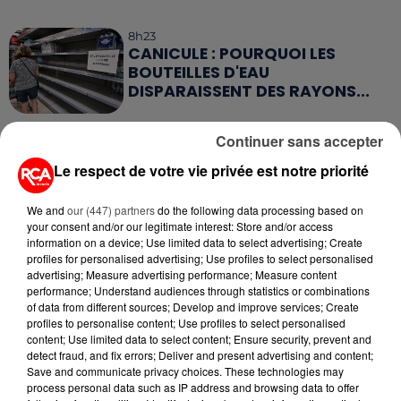
8h23
CANICULE : POURQUOI LES
BOUTEILLES D'EAU
DISPARAISSENT DES RAYONS...
5 août 2026
Continuer sans accepter
MANGER SAINEMENT COÛTE 25 %
PLUS CHER QU'IL Y A CINQ ANS,
Le respect de votre vie privée est notre priorité
ALERTE L’ONU
We and
our (447) partners
do the following data processing based on
your consent and/or our legitimate interest: Store and/or access
5 août 2026
QUELLES SONT LES MARQUES QUI
information on a device; Use limited data to select advertising; Create
profiles for personalised advertising; Use profiles to select personalised
OFFRENT LE MEILLEUR RAPPORT...
advertising; Measure advertising performance; Measure content
performance; Understand audiences through statistics or combinations
of data from different sources; Develop and improve services; Create
5 août 2026
profiles to personalise content; Use profiles to select personalised
MOUCHES : LES 5 RÉFLEXES À
content; Use limited data to select content; Ensure security, prevent and
ADOPTER POUR ÉVITER
detect fraud, and fix errors; Deliver and present advertising and content;
Save and communicate privacy choices. These technologies may
L'INVASION CET ÉTÉ...
process personal data such as IP address and browsing data to offer