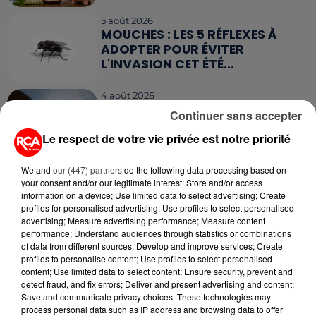
5 août 2026
MOUCHES : LES 5 RÉFLEXES À
ADOPTER POUR ÉVITER
L'INVASION CET ÉTÉ...
4 août 2026
ÉCLIPSE SOLAIRE DU 12 AOÛT : LA
Continuer sans accepter
RUÉE VERS LES LUNETTES DE...
Le respect de votre vie privée est notre priorité
We and
our (447) partners
do the following data processing based on
your consent and/or our legitimate interest: Store and/or access
information on a device; Use limited data to select advertising; Create
profiles for personalised advertising; Use profiles to select personalised
RETROUVEZ TOUTE L'ACTU DE LA RÉGION ET
advertising; Measure advertising performance; Measure content
performance; Understand audiences through statistics or combinations
RECEVEZ LES ALERTES INFOS DE LA RÉDACTION
of data from different sources; Develop and improve services; Create
EN TÉLÉCHARGEANT L'APPLICATION MOBILE
profiles to personalise content; Use profiles to select personalised
RCA
content; Use limited data to select content; Ensure security, prevent and
detect fraud, and fix errors; Deliver and present advertising and content;
Save and communicate privacy choices. These technologies may
process personal data such as IP address and browsing data to offer