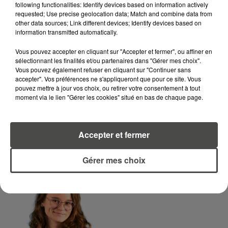
following functionalities: Identify devices based on information actively
requested; Use precise geolocation data; Match and combine data from
LA RÉDACTION
Voir toute l'équipe RCA
other data sources; Link different devices; Identify devices based on
RCA
information transmitted automatically.
Vous pouvez accepter en cliquant sur "Accepter et fermer", ou affiner en
DIMITRI COUTAND
sélectionnant les finalités et/ou partenaires dans "Gérer mes choix".
Vous pouvez également refuser en cliquant sur "Continuer sans
Journaliste
accepter". Vos préférences ne s'appliqueront que pour ce site. Vous
pouvez mettre à jour vos choix, ou retirer votre consentement à tout
moment via le lien "Gérer les cookies" situé en bas de chaque page.
Accepter et fermer
Gérer mes choix
MARGOT DOUÉTIL
Journaliste